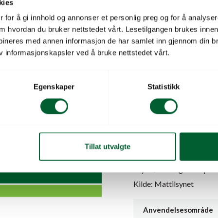
kies
 for å gi innhold og annonser et personlig preg og for å analysere
Blandbarhet: Kan blandes
 om hvordan du bruker nettstedet vårt. Lesetilgangen brukes inne
ugrasmidler anbefales ikk
bineres med annen informasjon de har samlet inn gjennom din br
v informasjonskapsler ved å bruke nettstedet vårt.
Agil har off-label godkje
5 L (KRT 4)
NLR – Mot kveke og anne
Egenskaper
Statistikk
Kilde: Mattilsynet
Agil har minor-use godkj
Mot ugras i frøavl av saue
strandsvingel, engsvingel, 
Tillat utvalgte
Mot kveke, floghavre, kne
soyabønner og linser på fr
Kilde: Mattilsynet
Anvendelsesområde