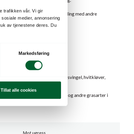
 trafikken vår. Vi gir
 med aktuelle insektmidler. Blanding med andre
n sosiale medier, annonsering
e da kulturplantene kan ta skade.
uk av tjenestene deres. Du
nning.
t grasugras i hageblåbær.
Markedsføring
enning.
svingel, blomster, rotvekster, rødsvingel, hvitkløver,
raisvingel og flerårig raigras.
Tillat alle cookies
reverumpe, spillkorn, hønsehirse og andre grasarter i
iland.
Mot ugress