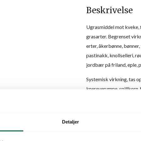
Beskrivelse
Ugrasmiddel mot kveke, f
grasarter. Begrenset virkn
erter, åkerbønne, bønner, 
pastinakk, knollselleri, 
jordbær på friland, eple,
Systemisk virkning, tas 
knereverumpe, spillkorn, 
Unngå sprøyting ved fare 
luftfuktighet og god jord
Regnfast etter 1-2 timer. 
Detaljer
Det bør gå minst 1uke me
minst en uke mellom sprø