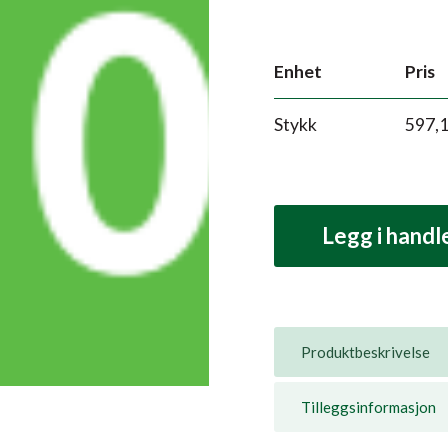
Enhet
Pris
Stykk
597,
Legg i hand
Produktbeskrivelse
Tilleggsinformasjon