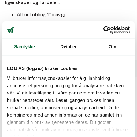
Egenskaper og fordeler:
Albuekobling 1″ innv.gj.
Med O-ring for tett kobling
Kompakt løsning for retningsendring
Samtykke
Detaljer
Om
Egnet for manifold/fordeling
Spesifikasjoner
LOG AS (log.no) bruker cookies
Vi bruker informasjonskapsler for å gi innhold og
annonser et personlig preg og for å analysere trafikken
vår. Vi gir lesetilgang til våre partnere om hvordan du
Kunder så også på
bruker nettstedet vårt. Lesetilgangen brukes innen
sosiale medier, annonsering og analysearbeid. Dette
kombineres med annen informasjon de har samlet inn
gjennom din bruk av tjenestene deres. Du godtar
automatisk vår bruk av informasjonskapsler ved å bruke
nettstedet vårt.