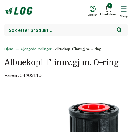
0
Handlekurv
Logg inn
Meny
Hjem
›
Gjengede koplinger
›
Albuekopl 1″ innv.gj m. O-ring
Albuekopl 1″ innv.gj m. O-ring
Varenr: 54903110