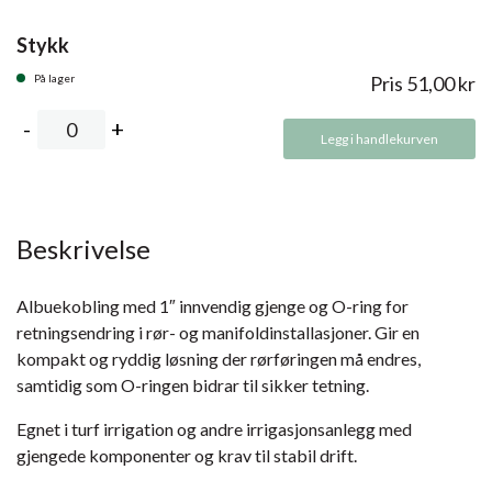
Stykk
På lager
Pris
51,00
kr
Legg i handlekurven
Beskrivelse
Albuekobling med 1″ innvendig gjenge og O-ring for
retningsendring i rør- og manifoldinstallasjoner. Gir en
kompakt og ryddig løsning der rørføringen må endres,
samtidig som O-ringen bidrar til sikker tetning.
Egnet i turf irrigation og andre irrigasjonsanlegg med
gjengede komponenter og krav til stabil drift.