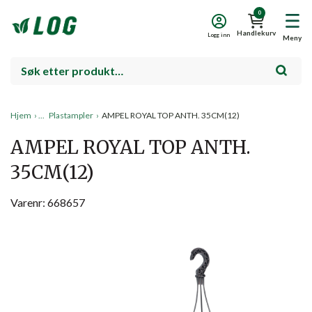
0
Handlekurv
Logg inn
Meny
Hjem
›
Plastampler
›
AMPEL ROYAL TOP ANTH. 35CM(12)
AMPEL ROYAL TOP ANTH.
35CM(12)
Varenr: 668657