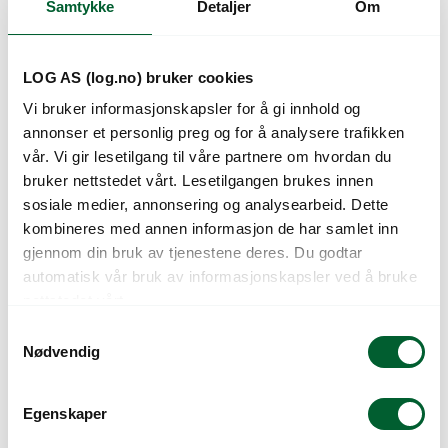
Samtykke
Detaljer
Om
Kunder så også på
LOG AS (log.no) bruker cookies
Vi bruker informasjonskapsler for å gi innhold og
annonser et personlig preg og for å analysere trafikken
vår. Vi gir lesetilgang til våre partnere om hvordan du
bruker nettstedet vårt. Lesetilgangen brukes innen
sosiale medier, annonsering og analysearbeid. Dette
kombineres med annen informasjon de har samlet inn
gjennom din bruk av tjenestene deres. Du godtar
automatisk vår bruk av informasjonskapsler ved å bruke
AMPEL ORION
AMPEL ROYAL TOP
nettstedet vårt.
TERRAKOTTA 27CM
ANTH. 25CM(40)
S
Nødvendig
a
m
t
Egenskaper
y