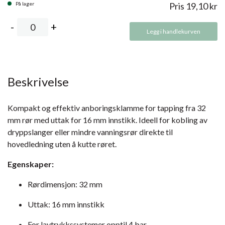
På lager
Pris
19,10
kr
Legg i handlekurven
Beskrivelse
Kompakt og effektiv anboringsklamme for tapping fra 32
mm rør med uttak for 16 mm innstikk. Ideell for kobling av
dryppslanger eller mindre vanningsrør direkte til
hovedledning uten å kutte røret.
Egenskaper:
Rørdimensjon: 32 mm
Uttak: 16 mm innstikk
For lavtrykkssystemer opptil 4 bar