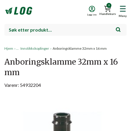
0
Handlekurv
Logg inn
Meny
Hjem
›
Innstikkskoplinger
›
Anboringsklamme 32mm x 16 mm
Anboringsklamme 32mm x 16
mm
Varenr: 54932204