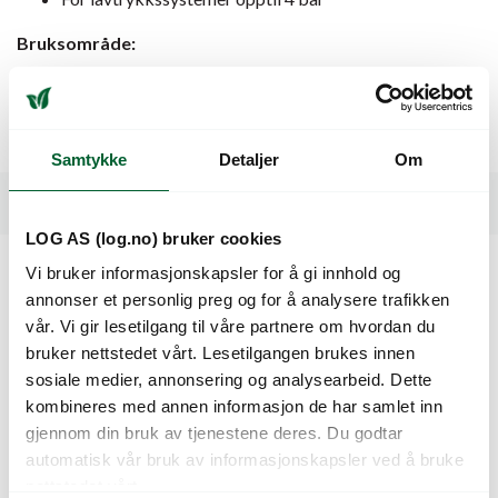
Bruksområde:
Effektiv tapping fra tilførselsslangen til drypp- og
mikroanlegg, passer utmerket for profesjonelle gartnerier,
veksthus o.l.
Samtykke
Detaljer
Om
Spesifikasjoner
LOG AS (log.no) bruker cookies
Vi bruker informasjonskapsler for å gi innhold og
Kunder så også på
annonser et personlig preg og for å analysere trafikken
vår. Vi gir lesetilgang til våre partnere om hvordan du
bruker nettstedet vårt. Lesetilgangen brukes innen
sosiale medier, annonsering og analysearbeid. Dette
kombineres med annen informasjon de har samlet inn
gjennom din bruk av tjenestene deres. Du godtar
automatisk vår bruk av informasjonskapsler ved å bruke
nettstedet vårt.