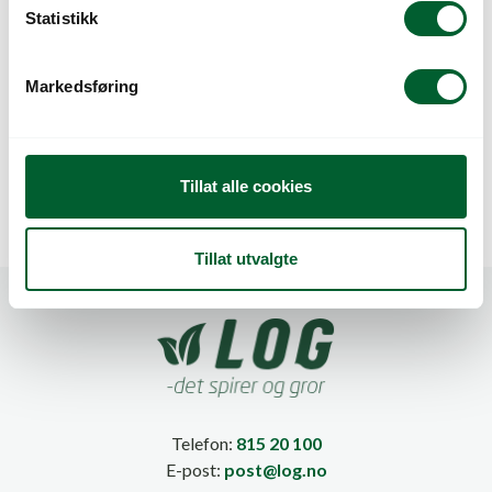
k
Statistikk
e
v
Markedsføring
a
ANTIRRHINUM
ANTIRRHINUM
l
TWINNY VIOLET
TWINNY WHITE
g
Tillat alle cookies
Tillat utvalgte
Telefon:
815 20 100
E-post:
post@log.no