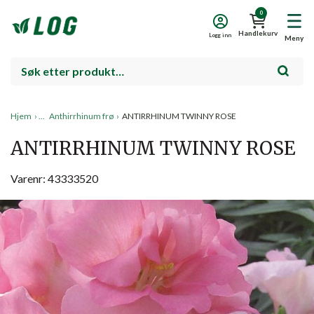
0
Handlekurv
Logg inn
Meny
Hjem
›
Anthirrhinum frø
›
ANTIRRHINUM TWINNY ROSE
ANTIRRHINUM TWINNY ROSE
Varenr: 43333520