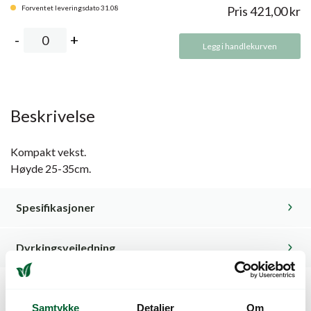
Forventet leveringsdato 31.08
Pris
421,00
kr
Legg i handlekurven
Beskrivelse
Kompakt vekst.
Høyde 25-35cm.
Spesifikasjoner
Dyrkingsveiledning
Kunder så også på
Samtykke
Detaljer
Om