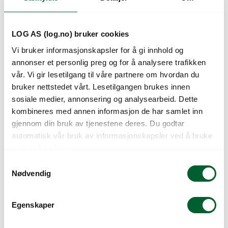
LOG AS (log.no) bruker cookies
Vi bruker informasjonskapsler for å gi innhold og
annonser et personlig preg og for å analysere trafikken
vår. Vi gir lesetilgang til våre partnere om hvordan du
bruker nettstedet vårt. Lesetilgangen brukes innen
sosiale medier, annonsering og analysearbeid. Dette
kombineres med annen informasjon de har samlet inn
gjennom din bruk av tjenestene deres. Du godtar
ANTIRRHINUM
ANTIRRHINUM
automatisk vår bruk av informasjonskapsler ved å bruke
TWINNY FORMULA
TWINNY PEACH
nettstedet vårt.
MIX
S
Nødvendig
a
m
t
Egenskaper
y
k