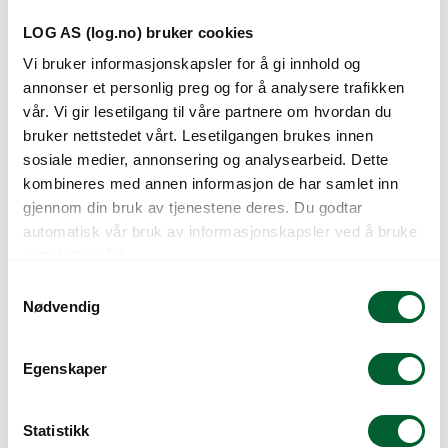
LOG AS (log.no) bruker cookies
Vi bruker informasjonskapsler for å gi innhold og
annonser et personlig preg og for å analysere trafikken
vår. Vi gir lesetilgang til våre partnere om hvordan du
bruker nettstedet vårt. Lesetilgangen brukes innen
sosiale medier, annonsering og analysearbeid. Dette
kombineres med annen informasjon de har samlet inn
ASFALTRIVE 3000
ASFALTRIVE 3000P U.
UTEN BLAD
BLAD, M/
gjennom din bruk av tjenestene deres. Du godtar
PLASTTREKK
automatisk vår bruk av informasjonskapsler ved å bruke
nettstedet vårt.
S
Nødvendig
a
m
t
Egenskaper
y
k
k
Statistikk