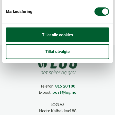
e
v
ASFALTSKUFFE 52CY-
B+D AVFALLSBAG
Markedsføring
a
A SVARTLAKKERT
120L (12)
l
g
Tillat alle cookies
Tillat utvalgte
Telefon:
815 20 100
E-post:
post@log.no
LOG AS
Nedre Kalbakkvei 88