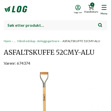
0
Handlekurv
Logg inn
Meny
Hjem
›
Håndredskap - Anleggsgartnere
›
ASFALTSKUFFE 52CMY-ALU
ASFALTSKUFFE 52CMY-ALU
Varenr: 674374