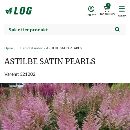
0
Handlekurv
Logg inn
Meny
Hjem
›
Barrotstauder
›
ASTILBE SATIN PEARLS
ASTILBE SATIN PEARLS
Varenr: 321202