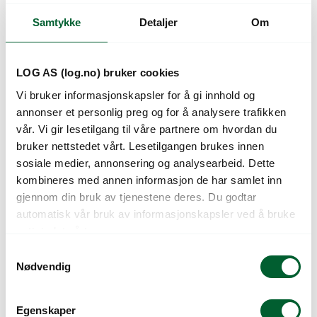
Samtykke
Detaljer
Om
Kunder så også på
LOG AS (log.no) bruker cookies
Vi bruker informasjonskapsler for å gi innhold og
annonser et personlig preg og for å analysere trafikken
vår. Vi gir lesetilgang til våre partnere om hvordan du
bruker nettstedet vårt. Lesetilgangen brukes innen
sosiale medier, annonsering og analysearbeid. Dette
kombineres med annen informasjon de har samlet inn
gjennom din bruk av tjenestene deres. Du godtar
automatisk vår bruk av informasjonskapsler ved å bruke
ASTER MIDNIGHT
ASTILBE IVORY
nettstedet vårt.
SKY
PEARLS
S
Nødvendig
a
m
t
Egenskaper