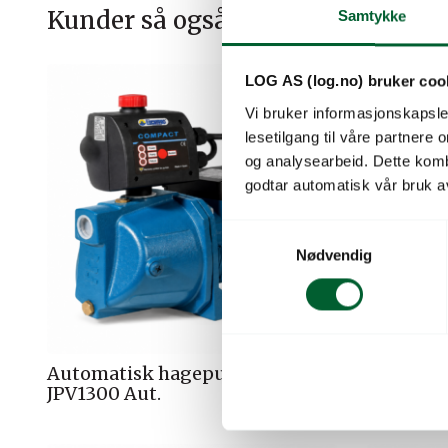
Kunder så også på
Samtykke
LOG AS (log.no) bruker coo
Vi bruker informasjonskapsler
lesetilgang til våre partnere
og analysearbeid. Dette kom
godtar automatisk vår bruk a
S
Nødvendig
a
m
t
y
k
Automatisk hagepumpe
Automat
k
JPV1300 Aut.
JPV1500 
e
v
a