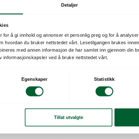
Beskrivelse
Detaljer
Pumpekontroller som gir 
kies
tørrkjøringsvern. Passer 
 for å gi innhold og annonser et personlig preg og for å analysere
VB50/1500.
 om hvordan du bruker nettstedet vårt. Lesetilgangen brukes inne
bineres med annen informasjon de har samlet inn gjennom din br
v informasjonskapsler ved å bruke nettstedet vårt.
Pumpetype
Tilkobling
Egenskaper
Statistikk
Salgsenhet
isk hagepumpe
Tillat utvalgte
Aut. Inox