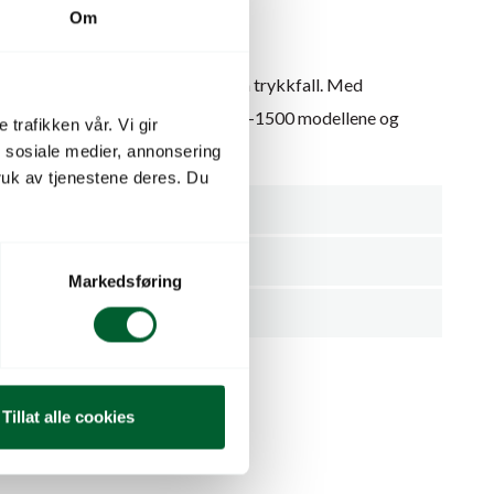
Om
automatisk start/stopp basert på trykkfall. Med
til 1″ tilkopling. Passer til JPV 600-1500 modellene og
 trafikken vår. Vi gir
n sosiale medier, annonsering
uk av tjenestene deres. Du
Tilbehør Pumper
1"
Markedsføring
Stykk
Tillat alle cookies