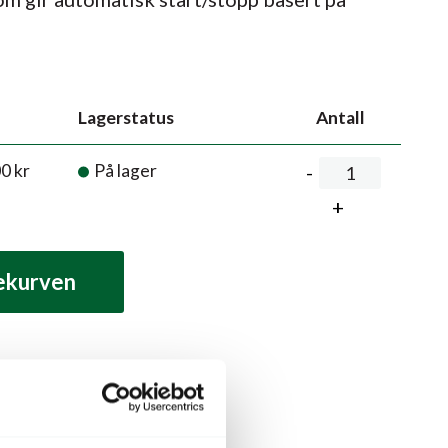
Lagerstatus
Antall
00
kr
På lager
lekurven
Relaterte produkter