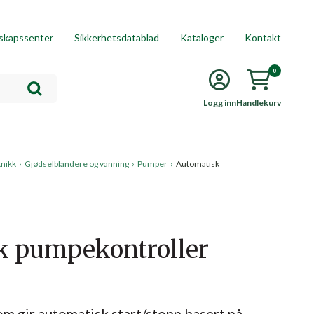
skapssenter
Sikkerhetsdatablad
Kataloger
Kontakt
0
Logg inn
Handlekurv
knikk
›
Gjødselblandere og vanning
›
Pumper
›
Automatisk
k pumpekontroller
m gir automatisk start/stopp basert på