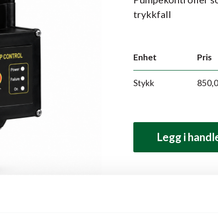
trykkfall
Enhet
Pris
Stykk
850,
Legg i hand
Produktbeskrivelse