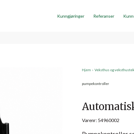
Kunngjøringer
Referanser
Kunn
Hjem
›
Veksthus og veksthuste
pumpekontroller
Automatis
Varenr: 54960002
Pumpekontroller so