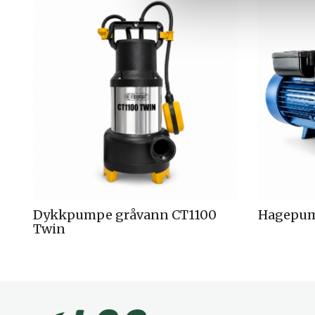
l
g
Dykkpumpe gråvann CT1100
Hagepum
Twin