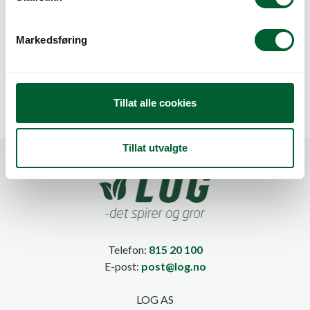
e
v
Markedsføring
BÆREPOSE PAPIR 17L
BÆREPOSE PAPIR
a
U/TRYKK (200)
26L M/TRYKK (200)
l
g
Tillat alle cookies
Tillat utvalgte
Telefon:
815 20 100
E-post:
post@log.no
LOG AS