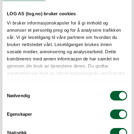
LOG AS (log.no) bruker cookies
Vi bruker informasjonskapsler for å gi innhold og
annonser et personlig preg og for å analysere trafikken
vår. Vi gir lesetilgang til våre partnere om hvordan du
bruker nettstedet vårt. Lesetilgangen brukes innen
sosiale medier, annonsering og analysearbeid. Dette
kombineres med annen informasjon de har samlet inn
gjennom din bruk av tjenestene deres. Du godtar
BÆREPOSE 3PK
BÆREPOSE MED
automatisk vår bruk av informasjonskapsler ved å bruke
NORSKEBÆR(200)
LOGOTRYKK
nettstedet vårt.
S
Nødvendig
a
m
t
Egenskaper
y
k
k
Statistikk