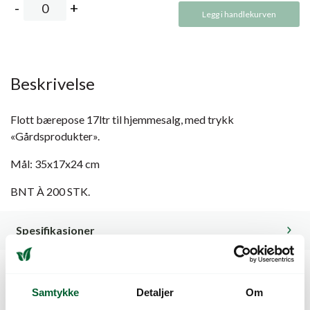
Legg i handlekurven
Beskrivelse
Flott bærepose 17ltr til hjemmesalg, med trykk
«Gårdsprodukter».
Mål: 35x17x24 cm
BNT À 200 STK.
Spesifikasjoner
Kunder så også på
Samtykke
Detaljer
Om