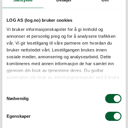
Kunder så også på
LOG AS (log.no) bruker cookies
Vi bruker informasjonskapsler for å gi innhold og
annonser et personlig preg og for å analysere trafikken
vår. Vi gir lesetilgang til våre partnere om hvordan du
bruker nettstedet vårt. Lesetilgangen brukes innen
sosiale medier, annonsering og analysearbeid. Dette
kombineres med annen informasjon de har samlet inn
gjennom din bruk av tjenestene deres. Du godtar
BÆREPOSE PAPIR 6L
BÆREPOSE PAPIR
automatisk vår bruk av informasjonskapsler ved å bruke
U/TRYK (400)
MINI U/TRYK(600)
nettstedet vårt.
S
Nødvendig
a
m
t
Egenskaper
y
k