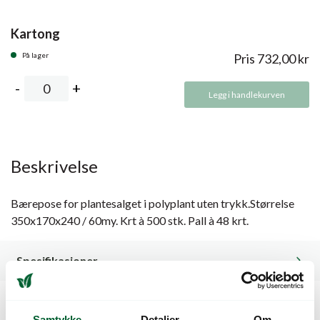
Kartong
På lager
Pris
732,00
kr
Legg i handlekurven
Beskrivelse
Bærepose for plantesalget i polyplant uten trykk.Størrelse
350x170x240 / 60my. Krt à 500 stk. Pall à 48 krt.
Spesifikasjoner
Samtykke
Detaljer
Om