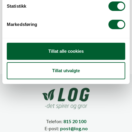
k
Statistikk
e
v
Markedsføring
a
BÆREPOSE
BÆREPOSE
l
STRAWBERRY 2-
STRAWBERRY 3-
PACK
PACK
g
Tillat alle cookies
Tillat utvalgte
Telefon:
815 20 100
E-post:
post@log.no