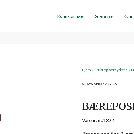
Kunngjøringer
Referanser
Kunn
Hjem
›
Frukt og bærdyrkere
›
E
STRAWBERRY 2-PACK
BÆREPOSE
Varenr: 601322
Bærepose for 2 bær