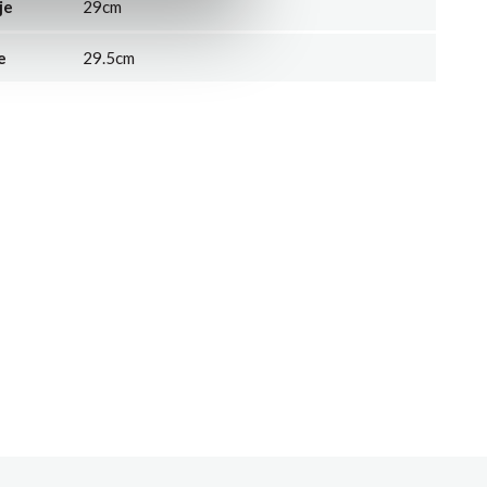
je
29cm
e
29.5cm