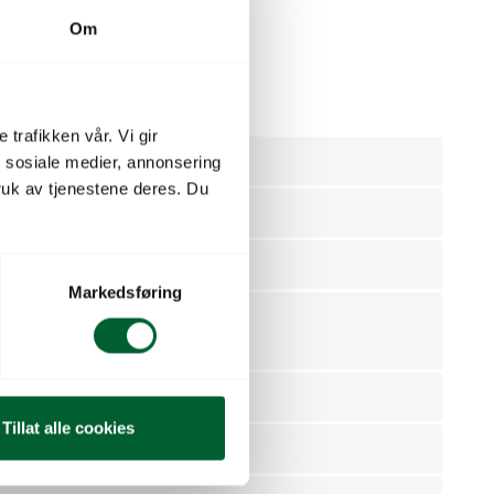
Om
 i polyplant uten trykk.
t à 1000 stk. Pall à 36 krt.
 trafikken vår. Vi gir
Kartong
n sosiale medier, annonsering
uk av tjenestene deres. Du
mmer
902414
1000
Markedsføring
36
11.4kg
Tillat alle cookies
je
39.2cm