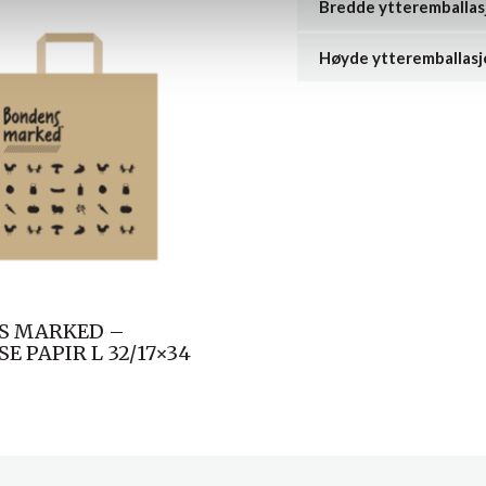
Bredde ytteremballas
Høyde ytteremballasj
S MARKED –
E PAPIR L 32/17×34