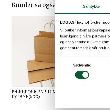
Kunder så også på
Samtykke
LOG AS (log.no) bruker coo
Vi bruker informasjonskapsler
lesetilgang til våre partnere
og analysearbeid. Dette kom
godtar automatisk vår bruk a
S
Nødvendig
a
m
t
y
k
BÆREPOSE PAPIR MINI
BÆREPOS
k
U/TRYK(600)
(500)
e
v