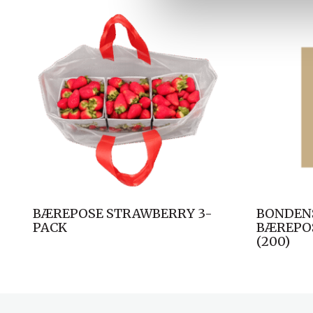
a
l
g
BÆREPOSE STRAWBERRY 3-
BONDEN
PACK
BÆREPOS
(200)