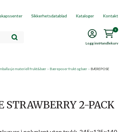
skapssenter
Sikkerhetsdatablad
Kataloger
Kontakt
0
Logg inn
Handlekurv
mballasje materiell frukt&bær
›
Bæreposer frukt og bær
›
BÆREPOSE
 STRAWBERRY 2-PACK
kurver i polyplant uten trykk, 245x135x140