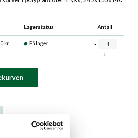
Lagerstatus
Antall
00
kr
På lager
lekurven