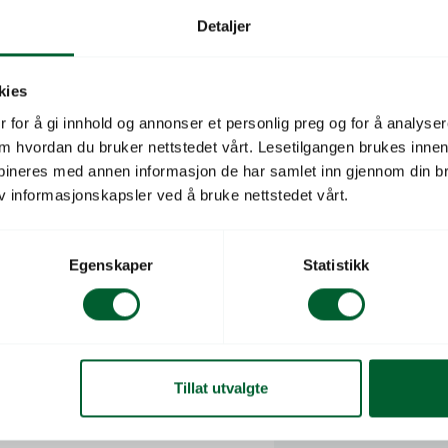
Detaljer
Bærepose for 2 bærkurver
kies
Størrelse 245x135x140. Kr
 for å gi innhold og annonser et personlig preg og for å analysere
Salgsenhet
 om hvordan du bruker nettstedet vårt. Lesetilgangen brukes inne
bineres med annen informasjon de har samlet inn gjennom din br
Leverandørs varenu
v informasjonskapsler ved å bruke nettstedet vårt.
Antall per salgsenhet
Egenskaper
Statistikk
Antall salgsenheter i
ytteremballasje
Vekt ytteremballasje
E POLYPLANT U/TR.
Tillat utvalgte
Lengde ytteremballas