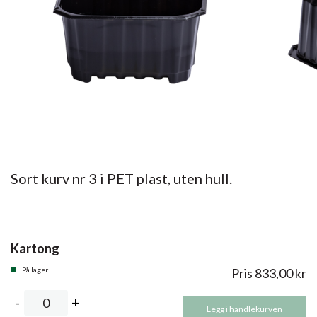
Sort kurv nr 3 i PET plast, uten hull.
Kartong
På lager
Pris
833,00
kr
Legg i handlekurven