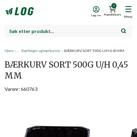
0
Handlekurv
Logg inn
Meny
Hjem
›
Bærbeger og bærkurver
›
BÆRKURV SORT 500G U/H 0,45 MM
BÆRKURV SORT 500G U/H 0,45
MM
Varenr: 660763