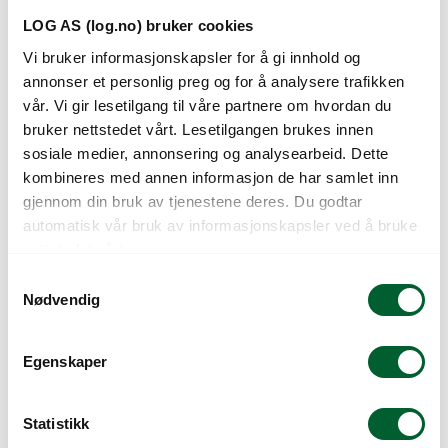
LOG AS (log.no) bruker cookies
Vi bruker informasjonskapsler for å gi innhold og
annonser et personlig preg og for å analysere trafikken
vår. Vi gir lesetilgang til våre partnere om hvordan du
bruker nettstedet vårt. Lesetilgangen brukes innen
BÆRKURV SORT
BÆRKURV SORT
sosiale medier, annonsering og analysearbeid. Dette
400G U/HULL 0,4
500G M/H 0,45 MM
kombineres med annen informasjon de har samlet inn
MM
gjennom din bruk av tjenestene deres. Du godtar
automatisk vår bruk av informasjonskapsler ved å bruke
nettstedet vårt.
S
Nødvendig
a
m
t
Egenskaper
y
k
k
Statistikk
e