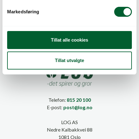
BEGER F-500/N
BEGER F-500/N
v
141x119x34 PAD(1632)
141x119x75 R-
Markedsføring
PET(1512)
a
l
g
Tillat alle cookies
Tillat utvalgte
Telefon:
815 20 100
E-post:
post@log.no
LOG AS
Nedre Kalbakkvei 88
1081 Oslo