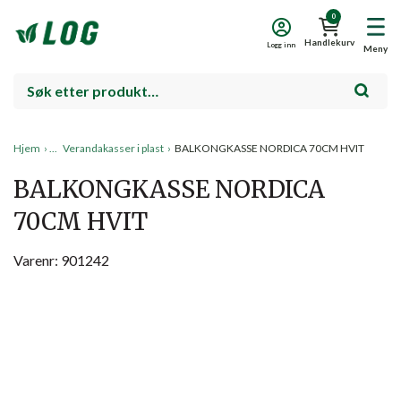
0
Handlekurv
Logg inn
Meny
Hjem
›
Verandakasser i plast
›
BALKONGKASSE NORDICA 70CM HVIT
BALKONGKASSE NORDICA
70CM HVIT
Varenr: 901242