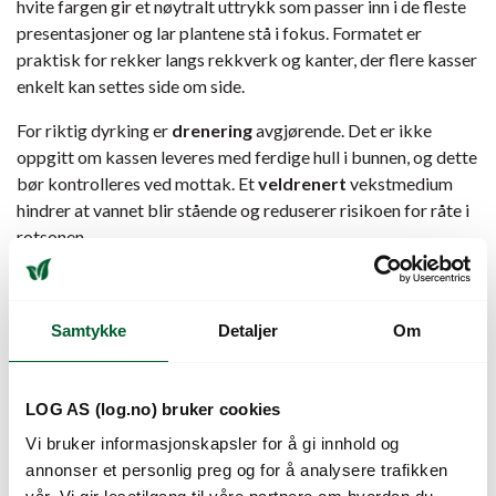
hvite fargen gir et nøytralt uttrykk som passer inn i de fleste
presentasjoner og lar plantene stå i fokus. Formatet er
praktisk for rekker langs rekkverk og kanter, der flere kasser
enkelt kan settes side om side.
For riktig dyrking er
drenering
avgjørende. Det er ikke
oppgitt om kassen leveres med ferdige hull i bunnen, og dette
bør kontrolleres ved mottak. Et
veldrenert
vekstmedium
hindrer at vannet blir stående og reduserer risikoen for råte i
rotsonen.
Nordica-serien er et robust valg for hagesentre som ønsker
et enhetlig utvalg av balkongkasser. Den hvite varianten
Samtykke
Detaljer
Om
kombineres gjerne med andre farger og størrelser i samme
serie, slik at kunden kan sette sammen et helhetlig oppsett.
For beste holdbarhet bør kassene lagres tørt og beskyttet
LOG AS (log.no) bruker cookies
mot langvarig UV-eksponering før salg. Ved beplantning
Vi bruker informasjonskapsler for å gi innhold og
anbefales et vekstmedium tilpasset planteslaget, samt jevnlig
annonser et personlig preg og for å analysere trafikken
kontroll av at drensåpningene holdes åpne gjennom sesongen.