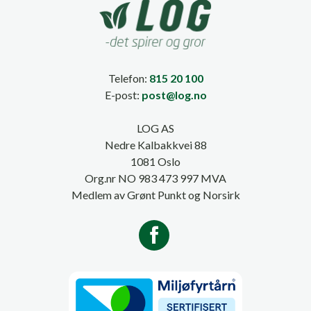
Telefon:
815 20 100
E-post:
post@log.no
LOG AS
Nedre Kalbakkvei 88
1081 Oslo
Org.nr NO 983 473 997 MVA
Medlem av Grønt Punkt og Norsirk