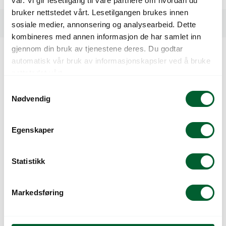
vår. Vi gir lesetilgang til våre partnere om hvordan du
bruker nettstedet vårt. Lesetilgangen brukes innen
Spesifikasjoner
sosiale medier, annonsering og analysearbeid. Dette
kombineres med annen informasjon de har samlet inn
gjennom din bruk av tjenestene deres. Du godtar
automatisk vår bruk av informasjonskapsler ved å bruke
Kunder så også på
nettstedet vårt.
S
Nødvendig
a
m
t
Egenskaper
y
k
k
Statistikk
e
v
Markedsføring
BALKONGKASSE
BALKONGKASSE
a
NORDICA 50CM HVIT
NORDICA 50CM
l
SORT
g