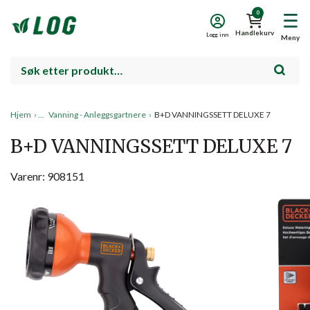
0
Handlekurv
Logg inn
Meny
Hjem
›
Vanning - Anleggsgartnere
›
B+D VANNINGSSETT DELUXE 7
B+D VANNINGSSETT DELUXE 7
Varenr: 908151