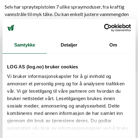
Selv har sprøytepistolen 7 ulike spraymoduser, fra kraftig
vannstråle til myk tåke. Du kan enkelt justere vannmengden
via knappen på kanten av sprayhodet. For flere
produktspesifikasjoner, se detaljene nedenfor.
Samtykke
Detaljer
Om
Spesifikasjoner
Relaterte produkter
LOG AS (log.no) bruker cookies
Vi bruker informasjonskapsler for å gi innhold og
annonser et personlig preg og for å analysere trafikken
Kunder så også på
vår. Vi gir lesetilgang til våre partnere om hvordan du
bruker nettstedet vårt. Lesetilgangen brukes innen
sosiale medier, annonsering og analysearbeid. Dette
kombineres med annen informasjon de har samlet inn
gjennom din bruk av tjenestene deres. Du godtar
automatisk vår bruk av informasjonskapsler ved å bruke
nettstedet vårt.