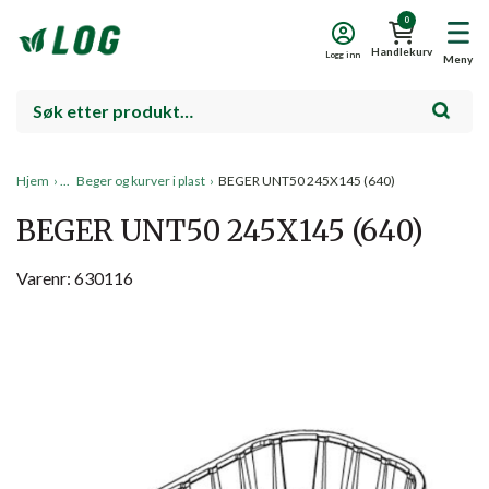
0
Handlekurv
Logg inn
Meny
Hjem
›
Beger og kurver i plast
›
BEGER UNT50 245X145 (640)
BEGER UNT50 245X145 (640)
Varenr: 630116