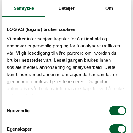
Samtykke
Detaljer
Om
Kunder så også på
LOG AS (log.no) bruker cookies
Vi bruker informasjonskapsler for å gi innhold og
annonser et personlig preg og for å analysere trafikken
vår. Vi gir lesetilgang til våre partnere om hvordan du
bruker nettstedet vårt. Lesetilgangen brukes innen
sosiale medier, annonsering og analysearbeid. Dette
kombineres med annen informasjon de har samlet inn
gjennom din bruk av tjenestene deres. Du godtar
BEGER KIT F500/CL
BEGER KIT F501/CL
automatisk vår bruk av informasjonskapsler ved å bruke
58 190x115x58mm
85 190x115x85 (624)
nettstedet vårt.
(632)
S
Nødvendig
a
m
t
Egenskaper