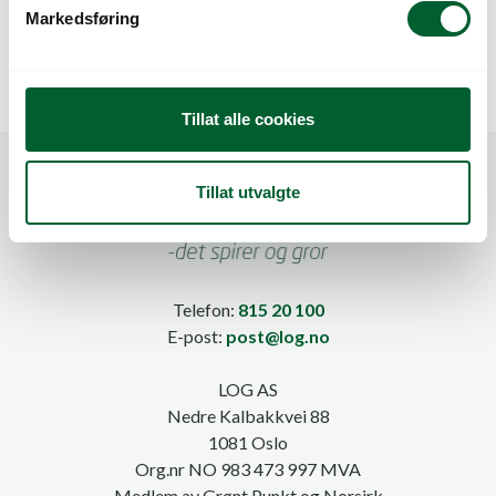
v
Markedsføring
a
l
g
Tillat alle cookies
Tillat utvalgte
Telefon:
815 20 100
E-post:
post@log.no
LOG AS
Nedre Kalbakkvei 88
1081 Oslo
Org.nr NO 983 473 997 MVA
Medlem av Grønt Punkt og Norsirk