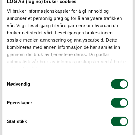
LOG AS (log.no) bruker cookies
Vi bruker informasjonskapsler for å gi innhold og
annonser et personlig preg og for å analysere trafikken
vår. Vi gir lesetilgang til våre partnere om hvordan du
bruker nettstedet vårt. Lesetilgangen brukes innen
BEGONIA BIG WHITE
BEGONIA HYB
sosiale medier, annonsering og analysearbeid. Dette
W/GREEN LEAF
DRAGON WING RED
kombineres med annen informasjon de har samlet inn
gjennom din bruk av tjenestene deres. Du godtar
automatisk vår bruk av informasjonskapsler ved å bruke
nettstedet vårt.
S
Nødvendig
a
m
t
Egenskaper
y
k
k
Statistikk
BEGONIA MOCCA
BEGONIA ROYAL
LIGHT PINK SHAD
DARK PINK
e