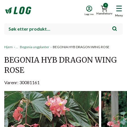
0
Handlekurv
Logg inn
Meny
Hjem
›
Begonia ungplanter
›
BEGONIA HYB DRAGON WING ROSE
BEGONIA HYB DRAGON WING
ROSE
Varenr: 30081161