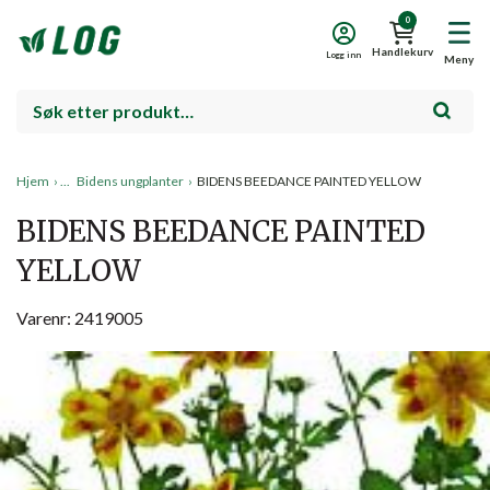
0
Handlekurv
Logg inn
Meny
Hjem
›
Bidens ungplanter
›
BIDENS BEEDANCE PAINTED YELLOW
BIDENS BEEDANCE PAINTED
YELLOW
Varenr: 2419005