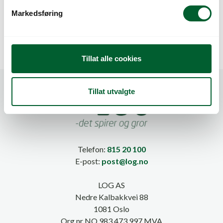
v
Markedsføring
a
l
g
Tillat alle cookies
Tillat utvalgte
Telefon:
815 20 100
E-post:
post@log.no
LOG AS
Nedre Kalbakkvei 88
1081 Oslo
Org.nr NO 983 473 997 MVA