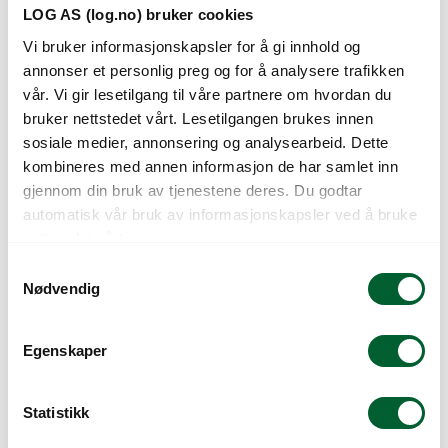
LOG AS (log.no) bruker cookies
Vi bruker informasjonskapsler for å gi innhold og
annonser et personlig preg og for å analysere trafikken
vår. Vi gir lesetilgang til våre partnere om hvordan du
bruker nettstedet vårt. Lesetilgangen brukes innen
BIDENS BEEDANCE
BIDENS CAMPFIRE
sosiale medier, annonsering og analysearbeid. Dette
PAINTED RED
ELECTRIC WHITE
kombineres med annen informasjon de har samlet inn
gjennom din bruk av tjenestene deres. Du godtar
automatisk vår bruk av informasjonskapsler ved å bruke
nettstedet vårt.
S
Nødvendig
a
m
t
Egenskaper
y
k
k
Statistikk
BIDENS CAMPFIRE
BIDENS CAMPFIRE
e
FUNNY HONEY
NICE´N SPICY