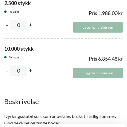
2.500 stykk
På lager
Pris
1.988,00
kr
Legg i handlekurven
10.000 stykk
På lager
Pris
6.854,48
kr
Legg i handlekurven
Beskrivelse
Dyrkingsstabil sort som anbefales brukt til tidlig sommer.
God dekking og tunge hoder.