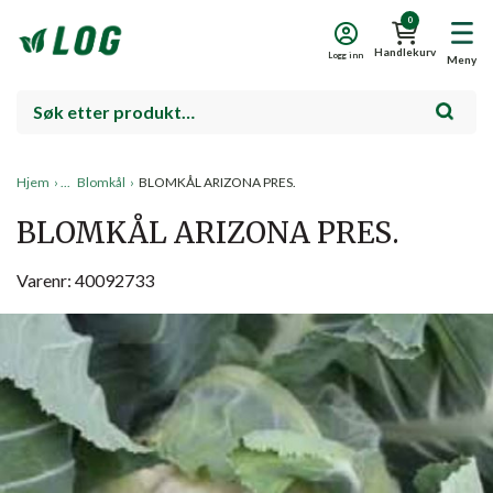
0
Handlekurv
Logg inn
Meny
Hjem
›
Blomkål
›
BLOMKÅL ARIZONA PRES.
BLOMKÅL ARIZONA PRES.
Varenr: 40092733