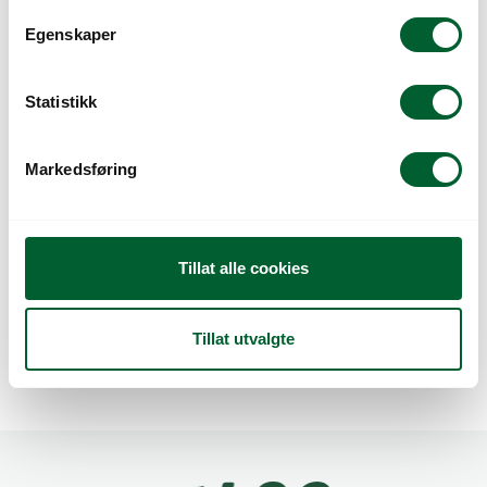
t
Egenskaper
y
k
k
Statistikk
e
v
Markedsføring
a
l
g
BLOMKÅL CLASIC
BLOMKÅL
Tillat alle cookies
PRES. UB.
CLEMENTINE UB.
PRES. (ORANSJE)
Tillat utvalgte