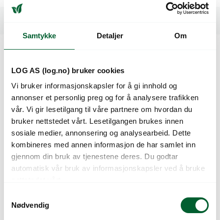
Spesifikasjoner
Samtykke
Detaljer
Om
Kunder så også på
LOG AS (log.no) bruker cookies
Vi bruker informasjonskapsler for å gi innhold og
annonser et personlig preg og for å analysere trafikken
vår. Vi gir lesetilgang til våre partnere om hvordan du
bruker nettstedet vårt. Lesetilgangen brukes innen
sosiale medier, annonsering og analysearbeid. Dette
kombineres med annen informasjon de har samlet inn
gjennom din bruk av tjenestene deres. Du godtar
automatisk vår bruk av informasjonskapsler ved å bruke
nettstedet vårt.
BLOMKÅL ALDERAN
BLOMKÅL
S
PRES. UB
ANDROMEDA (SGC
Nødvendig
a
2074) PRES.
m