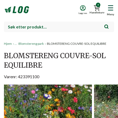
0
Handlekurv
Logg inn
Meny
Hjem
›
Blomstereng park
›
BLOMSTERENG COUVRE-SOL EQUILIBRE
BLOMSTERENG COUVRE-SOL
EQUILIBRE
Varenr: 423391100