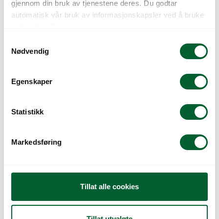
gjennom din bruk av tjenestene deres. Du godtar
automatisk vår bruk av informasjonskapsler ved å bruke
nettstedet vårt.
S
Nødvendig
a
m
t
Egenskaper
y
k
k
Statistikk
BLOMSTERENG
BLOMSTERENG ETT
BIEBLANDING (MIEL)
OG FLERÅRIG MIX
e
v
Markedsføring
a
l
g
Tillat alle cookies
Tillat utvalgte