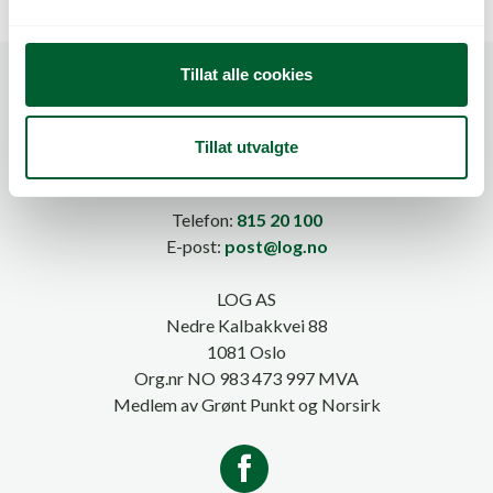
l
g
Tillat alle cookies
Tillat utvalgte
Telefon:
815 20 100
E-post:
post@log.no
LOG AS
Nedre Kalbakkvei 88
1081 Oslo
Org.nr NO 983 473 997 MVA
Medlem av Grønt Punkt og Norsirk