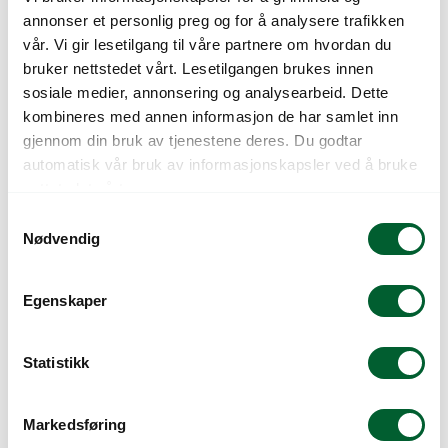
annonser et personlig preg og for å analysere trafikken
vår. Vi gir lesetilgang til våre partnere om hvordan du
BRETT MO 5H17 1096
BRETT MO 6H/17
bruker nettstedet vårt. Lesetilgangen brukes innen
(1200)
SORT 3306(1200)
sosiale medier, annonsering og analysearbeid. Dette
kombineres med annen informasjon de har samlet inn
gjennom din bruk av tjenestene deres. Du godtar
automatisk vår bruk av informasjonskapsler ved å bruke
nettstedet vårt.
S
Nødvendig
a
m
t
Egenskaper
y
BRETT MO 6H11/12
BRETT MO
k
NP 4006(2400)
6H12/13NP 4406
k
Statistikk
(1600)
e
v
Markedsføring
a