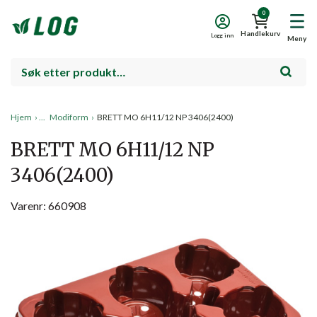
0
Handlekurv
Logg inn
Meny
Hjem
›
Modiform
›
BRETT MO 6H11/12 NP 3406(2400)
BRETT MO 6H11/12 NP
3406(2400)
Varenr: 660908