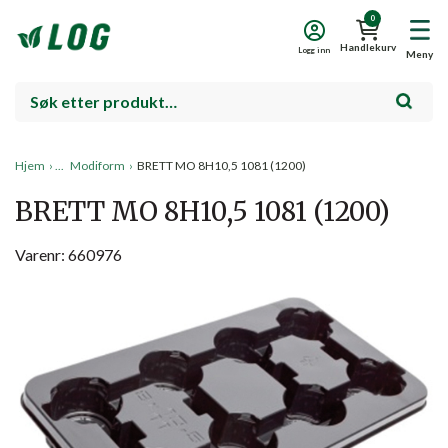
0
Handlekurv
Logg inn
Meny
Hjem
›
Modiform
›
BRETT MO 8H10,5 1081 (1200)
BRETT MO 8H10,5 1081 (1200)
Varenr: 660976