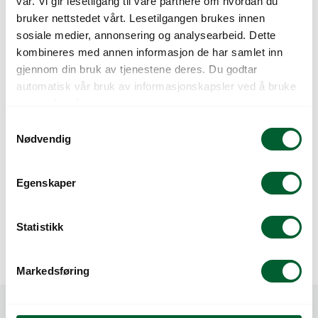
vår. Vi gir lesetilgang til våre partnere om hvordan du
(1200)
4407 (1600)
bruker nettstedet vårt. Lesetilgangen brukes innen
sosiale medier, annonsering og analysearbeid. Dette
kombineres med annen informasjon de har samlet inn
gjennom din bruk av tjenestene deres. Du godtar
automatisk vår bruk av informasjonskapsler ved å bruke
nettstedet vårt.
S
Nødvendig
a
m
t
Egenskaper
BRETT MO 8H10/11
BRETT MO 8H10/11
y
NP 3408(2400)
NP 4008(2400)
k
k
Statistikk
e
v
Markedsføring
a
l
g