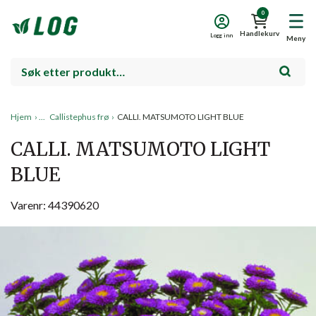
0
Handlekurv
Logg inn
Meny
Hjem
›
Callistephus frø
›
CALLI. MATSUMOTO LIGHT BLUE
CALLI. MATSUMOTO LIGHT
BLUE
Varenr: 44390620