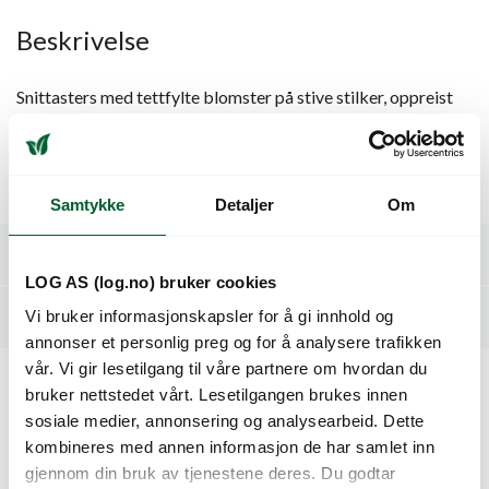
Beskrivelse
Snittasters med tettfylte blomster på stive stilker, oppreist
vekst. Kan skjæres som bukett.
Meget holdbar.
Høyde: ca. 70 cm
Samtykke
Detaljer
Om
Spesifikasjoner
LOG AS (log.no) bruker cookies
Vi bruker informasjonskapsler for å gi innhold og
Dyrkingsveiledning
annonser et personlig preg og for å analysere trafikken
vår. Vi gir lesetilgang til våre partnere om hvordan du
bruker nettstedet vårt. Lesetilgangen brukes innen
Kunder så også på
sosiale medier, annonsering og analysearbeid. Dette
kombineres med annen informasjon de har samlet inn
gjennom din bruk av tjenestene deres. Du godtar