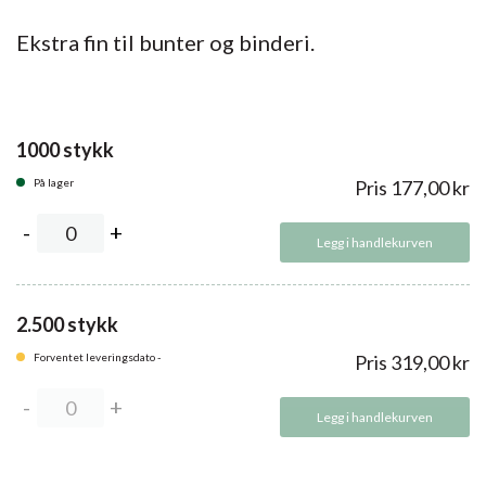
Ekstra fin til bunter og binderi.
1000 stykk
På lager
Pris
177,00
kr
Legg i handlekurven
2.500 stykk
Forventet leveringsdato -
Pris
319,00
kr
Legg i handlekurven