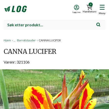
0
Handlekurv
Logg inn
Meny
Hjem
›
Barrotstauder
›
CANNA LUCIFER
CANNA LUCIFER
Varenr: 321106