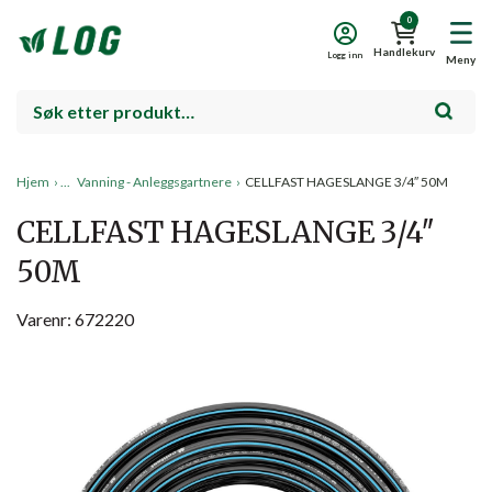
0
Handlekurv
Logg inn
Meny
Hjem
›
Vanning - Anleggsgartnere
›
CELLFAST HAGESLANGE 3/4″ 50M
CELLFAST HAGESLANGE 3/4″
50M
Varenr: 672220