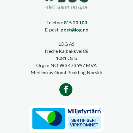
Telefon:
815 20 100
E-post:
post@log.no
LOG AS
Nedre Kalbakkvei 88
1081 Oslo
Org.nr NO 983 473 997 MVA
Medlem av Grønt Punkt og Norsirk