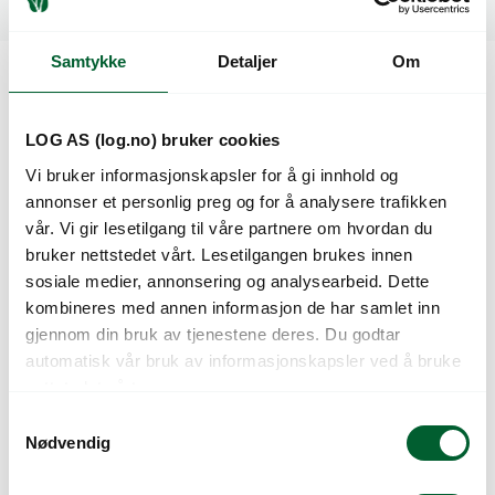
Relaterte produkter
Samtykke
Detaljer
Om
Kunder så også på
LOG AS (log.no) bruker cookies
Vi bruker informasjonskapsler for å gi innhold og
annonser et personlig preg og for å analysere trafikken
vår. Vi gir lesetilgang til våre partnere om hvordan du
bruker nettstedet vårt. Lesetilgangen brukes innen
sosiale medier, annonsering og analysearbeid. Dette
kombineres med annen informasjon de har samlet inn
gjennom din bruk av tjenestene deres. Du godtar
automatisk vår bruk av informasjonskapsler ved å bruke
nettstedet vårt.
CELLFAST 6-LAGS
CELLFAST
HAGESLANGE 3/4″
DRYPP/SVETTESLAN
S
50M
GE 1/2″30M
Nødvendig
a
m