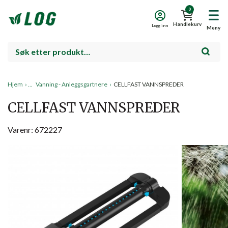
0
Handlekurv
Logg inn
Meny
Hjem
›
Vanning - Anleggsgartnere
›
CELLFAST VANNSPREDER
CELLFAST VANNSPREDER
Varenr: 672227