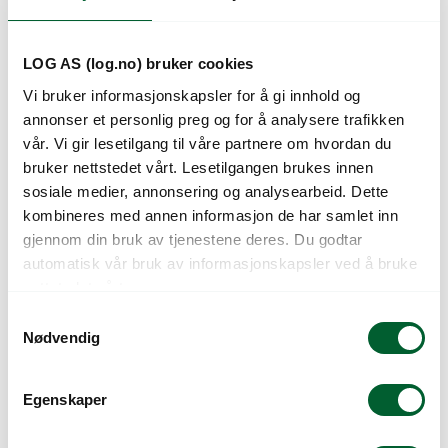
LOG AS (log.no) bruker cookies
Vi bruker informasjonskapsler for å gi innhold og
annonser et personlig preg og for å analysere trafikken
vår. Vi gir lesetilgang til våre partnere om hvordan du
bruker nettstedet vårt. Lesetilgangen brukes innen
sosiale medier, annonsering og analysearbeid. Dette
kombineres med annen informasjon de har samlet inn
gjennom din bruk av tjenestene deres. Du godtar
CELLFAST SLANGE
CELLFAST SOLCELLE
automatisk vår bruk av informasjonskapsler ved å bruke
REPARATØR
VANNINGSCOMPUTE
nettstedet vårt.
1/2″-5/8″
R
S
Nødvendig
a
m
t
Egenskaper
y
k