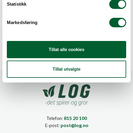
k
Statistikk
e
v
Markedsføring
a
DIBBER GLASSFIBER
DRYPPINNE SKRÅ
l
ERGONOMISK
150 MM
g
Tillat alle cookies
Tillat utvalgte
Telefon:
815 20 100
E-post:
post@log.no