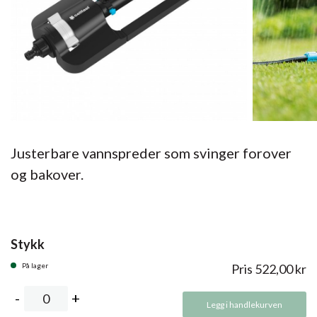
Justerbare vannspreder som svinger forover
og bakover.
Stykk
På lager
Pris
522,00
kr
Legg i handlekurven