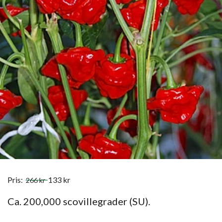
Pris:
133
kr
266
kr
Ca. 200,000 scovillegrader (SU).