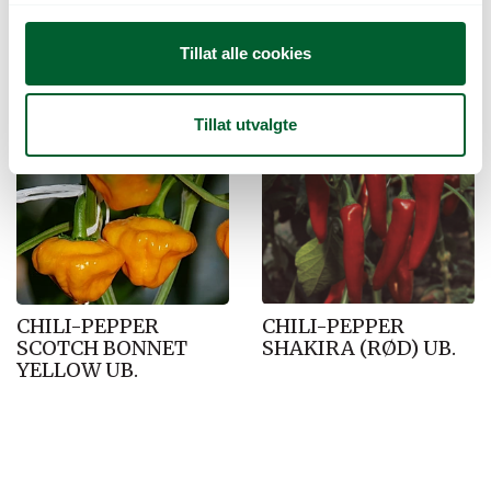
CHILI-PEPPER RED
CHILI-PEPPER RED
g
DEVIL UB.
SCORPIO UB.
Tillat alle cookies
Tillat utvalgte
CHILI-PEPPER
CHILI-PEPPER
SCOTCH BONNET
SHAKIRA (RØD) UB.
YELLOW UB.