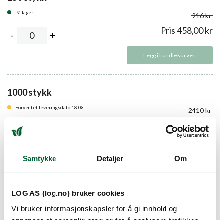
På lager
916 kr
Pris
458,00
kr
Legg i handlekurven
1000 stykk
Forventet leveringsdato 18.08
2410 kr
Pris
1.205,00
kr
Legg i handlekurven
Samtykke
Detaljer
Om
LOG AS (log.no) bruker cookies
Beskrivelse
Vi bruker informasjonskapsler for å gi innhold og