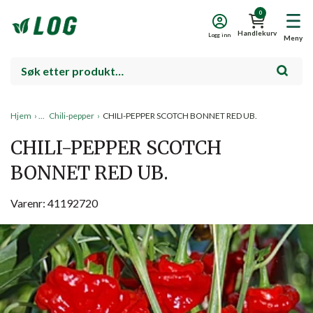
0
Handlekurv
Logg inn
Meny
Hjem
›
Chili-pepper
›
CHILI-PEPPER SCOTCH BONNET RED UB.
CHILI-PEPPER SCOTCH
BONNET RED UB.
Varenr: 41192720
Salg!