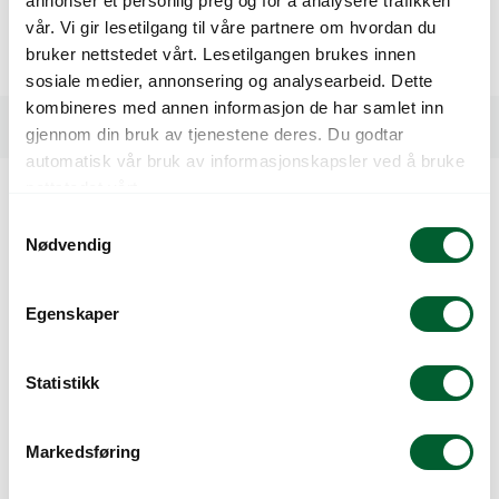
annonser et personlig preg og for å analysere trafikken
Fin rød farge ved modning. Størrelse 4 x 4 cm og vekt rundt
vår. Vi gir lesetilgang til våre partnere om hvordan du
20 g.
bruker nettstedet vårt. Lesetilgangen brukes innen
200,000 scovillegrader (SU).
sosiale medier, annonsering og analysearbeid. Dette
kombineres med annen informasjon de har samlet inn
Spesifikasjoner
gjennom din bruk av tjenestene deres. Du godtar
automatisk vår bruk av informasjonskapsler ved å bruke
nettstedet vårt.
Kunder så også på
S
Nødvendig
a
m
Salg!
t
Egenskaper
y
k
k
Statistikk
e
v
Markedsføring
a
l