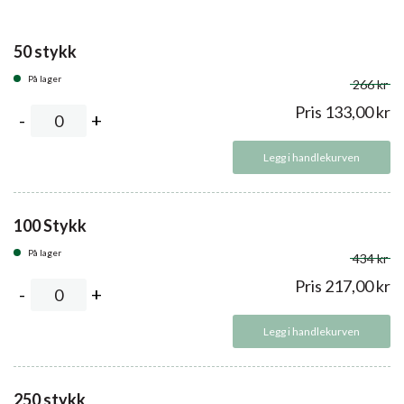
50 stykk
På lager
266 kr
Pris
133,00
kr
Legg i handlekurven
100 Stykk
På lager
434 kr
Pris
217,00
kr
Legg i handlekurven
250 stykk