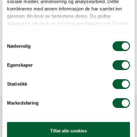
sosiale medier, annonsering og analysearbeid. Dette
kombineres med annen informasjon de har samlet inn
gjennom din bruk av tjenestene deres. Du godtar
automatisk vår bruk av informasjonskapsler ved å bruke
nettstedet vårt.
S
COREOPSIS SOLAR
CORNUS ANNYS
Nødvendig
a
MOON
WINTER ORANGE
m
t
Egenskaper
y
k
k
Statistikk
e
v
Markedsføring
a
l
g
Tillat alle cookies