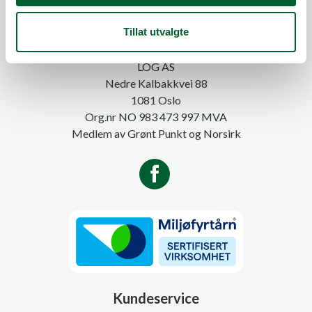
Telefon:
815 20 100
Tillat utvalgte
E-post:
post@log.no
LOG AS
Nedre Kalbakkvei 88
1081 Oslo
Org.nr NO 983 473 997 MVA
Medlem av Grønt Punkt og Norsirk
Kundeservice