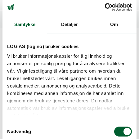
Spesifikasjoner
Tilleggsinformasjon
Samtykke
Detaljer
Om
Kunder så også på
LOG AS (log.no) bruker cookies
Vi bruker informasjonskapsler for å gi innhold og
annonser et personlig preg og for å analysere trafikken
vår. Vi gir lesetilgang til våre partnere om hvordan du
bruker nettstedet vårt. Lesetilgangen brukes innen
sosiale medier, annonsering og analysearbeid. Dette
kombineres med annen informasjon de har samlet inn
gjennom din bruk av tjenestene deres. Du godtar
automatisk vår bruk av informasjonskapsler ved å bruke
nettstedet vårt.
S
DAHLIA VANCOUVER
DAHLIA WIZARD OF
Nødvendig
a
LIGHTNING