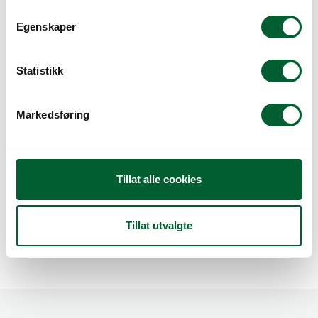
m
t
Egenskaper
y
k
k
Statistikk
e
v
Markedsføring
a
l
g
DAHLIA DRAGON
DAHLIA LADY
Tillat alle cookies
BALL
DARLENE
Tillat utvalgte