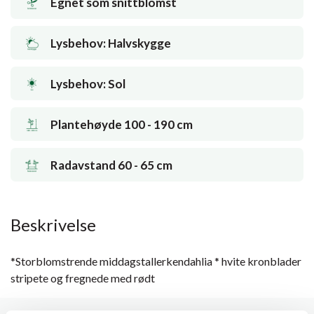
Egnet som snittblomst
Lysbehov: Halvskygge
Lysbehov: Sol
Plantehøyde 100 - 190 cm
Radavstand 60 - 65 cm
Beskrivelse
*Storblomstrende middagstallerkendahlia * hvite kronblader
stripete og fregnede med rødt