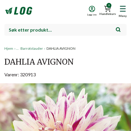
0
Handlekurv
Logg inn
Meny
Hjem
›
Barrotstauder
›
DAHLIA AVIGNON
DAHLIA AVIGNON
Varenr: 320913