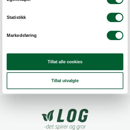
y
k
k
Statistikk
e
v
Markedsføring
a
l
g
DIANTHUS CHIBA
DIANTHUS CHIBA
Tillat alle cookies
CHERRY PICOTEE
CRIMSON
Tillat utvalgte