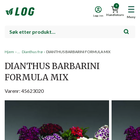
0
Handlekurv
Logg inn
Meny
Hjem
›
Dianthus frø
›
DIANTHUS BARBARINI FORMULA MIX
DIANTHUS BARBARINI
FORMULA MIX
Varenr: 45623020