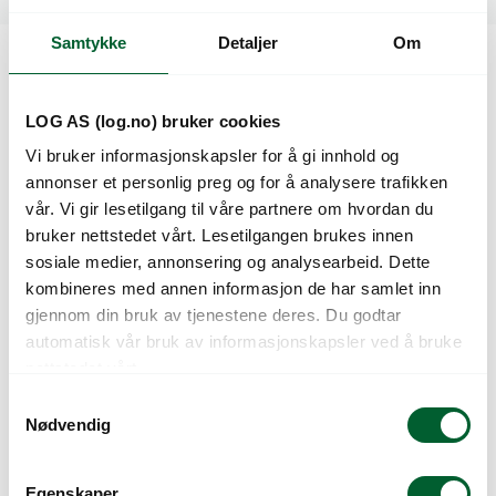
Samtykke
Detaljer
Om
Kunder så også på
LOG AS (log.no) bruker cookies
Vi bruker informasjonskapsler for å gi innhold og
annonser et personlig preg og for å analysere trafikken
vår. Vi gir lesetilgang til våre partnere om hvordan du
bruker nettstedet vårt. Lesetilgangen brukes innen
sosiale medier, annonsering og analysearbeid. Dette
kombineres med annen informasjon de har samlet inn
gjennom din bruk av tjenestene deres. Du godtar
automatisk vår bruk av informasjonskapsler ved å bruke
nettstedet vårt.
DIANA LAVENDER
DIANTHUS
PICOTEE
CHINENSIS CARPET
S
SNOW
Nødvendig
a
m
t
Egenskaper