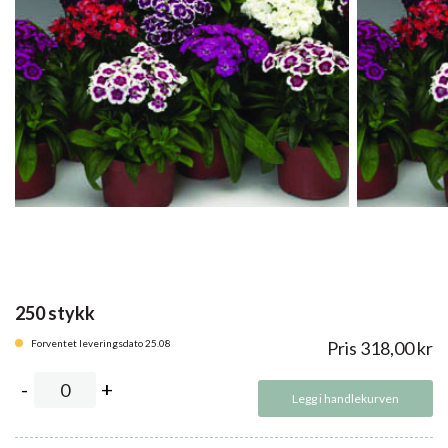
250 stykk
Forventet leveringsdato 25.08
Pris
318,00
kr
Legg i handlekurven