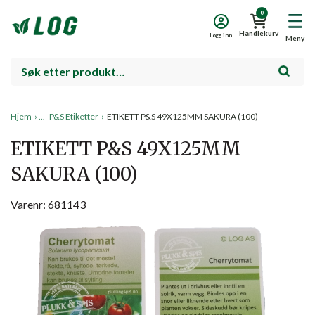
0
Handlekurv
Logg inn
Meny
Hjem
›
P&S Etiketter
›
ETIKETT P&S 49X125MM SAKURA (100)
ETIKETT P&S 49X125MM
SAKURA (100)
Varenr: 681143