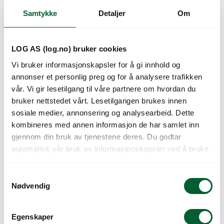
Samtykke
Detaljer
Om
Kunder så også på
LOG AS (log.no) bruker cookies
Vi bruker informasjonskapsler for å gi innhold og
annonser et personlig preg og for å analysere trafikken
vår. Vi gir lesetilgang til våre partnere om hvordan du
bruker nettstedet vårt. Lesetilgangen brukes innen
sosiale medier, annonsering og analysearbeid. Dette
kombineres med annen informasjon de har samlet inn
gjennom din bruk av tjenestene deres. Du godtar
ETIKETT P&S
ETIKETT P&S
automatisk vår bruk av informasjonskapsler ved å bruke
49X125MM RED
49X125MM RUBINNE
nettstedet vårt.
ROBIN(100)
(100)
S
Nødvendig
a
m
t
Egenskaper
y