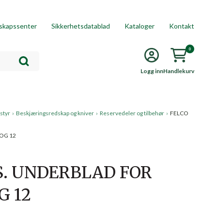
skapssenter
Sikkerhetsdatablad
Kataloger
Kontakt
0
Logg inn
Handlekurv
styr
›
Beskjæringsredskap og kniver
›
Reservedeler og tilbehør
›
FELCO
 OG 12
S. UNDERBLAD FOR
G 12