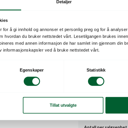
Detaljer
Produktbeskrivelse
kies
Beskrivelse
 for å gi innhold og annonser et personlig preg og for å analysere
 om hvordan du bruker nettstedet vårt. Lesetilgangen brukes inne
bineres med annen informasjon de har samlet inn gjennom din br
Reserve underblad til Fel
v informasjonskapsler ved å bruke nettstedet vårt.
Redskapstype
Egenskaper
Statistikk
Redskapsmerke
Salgsenhet
Leverandørs varenu
Tillat utvalgte
ES. UNDERBLAD 2/3 –
O 2,4,11
Leverandørnavn
Antall per salgsenhet