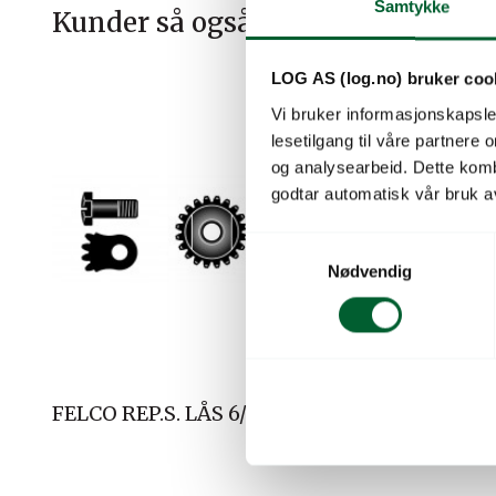
Samtykke
Kunder så også på
LOG AS (log.no) bruker coo
Vi bruker informasjonskapsler
lesetilgang til våre partnere
og analysearbeid. Dette kom
godtar automatisk vår bruk a
S
Nødvendig
a
m
t
y
k
k
FELCO REP.S. LÅS 6/90
FELCO R
e
FOR FELC
v
a