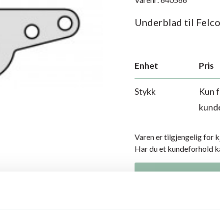
Underblad til Felco
Enhet
Pris
Stykk
Kun f
kund
Varen er tilgjengelig for 
Har du et kundeforhold 
Legg i hand