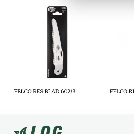
l
g
FELCO RES.BLAD 602/3
FELCO R