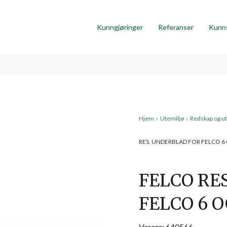
Kunngjøringer
Referanser
Kunn
Hjem
›
Utemiljø
›
Redskap og ut
RES. UNDERBLAD FOR FELCO 6
FELCO RE
FELCO 6 O
Varenr: 640566