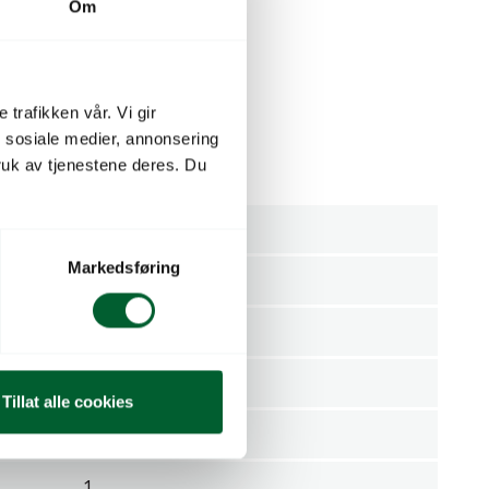
Om
Relaterte produkter
 trafikken vår. Vi gir
n sosiale medier, annonsering
uk av tjenestene deres. Du
co 6 og 12
Reservedeler
Markedsføring
Felco
Stykk
mmer
6/4
Tillat alle cookies
FELCO S.A.
1