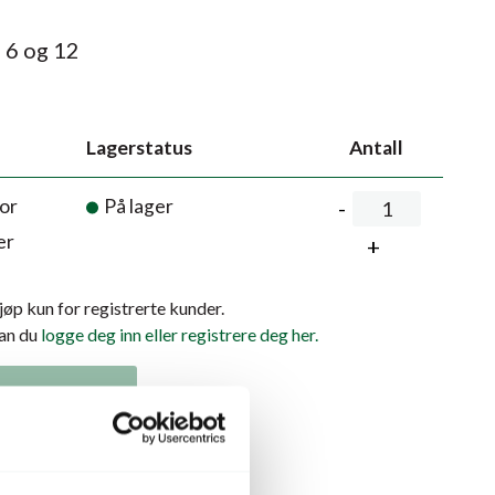
 6 og 12
Lagerstatus
Antall
or
På lager
er
kjøp kun for registrerte kunder.
kan du
logge deg inn eller registrere deg her.
lekurven