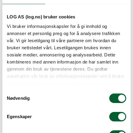
LOG AS (log.no) bruker cookies
Vi bruker informasjonskapsler for å gi innhold og
annonser et personlig preg og for å analysere trafikken
vår. Vi gir lesetilgang til våre partnere om hvordan du
bruker nettstedet vårt. Lesetilgangen brukes innen
sosiale medier, annonsering og analysearbeid. Dette
kombineres med annen informasjon de har samlet inn
gjennom din bruk av tjenestene deres. Du godtar
FESTEBRAKETT
FESTEBRAKETT FOR
automatisk vår bruk av informasjonskapsler ved å bruke
12CM
DUK (250)
nettstedet vårt.
S
Nødvendig
a
m
t
Egenskaper
y
k