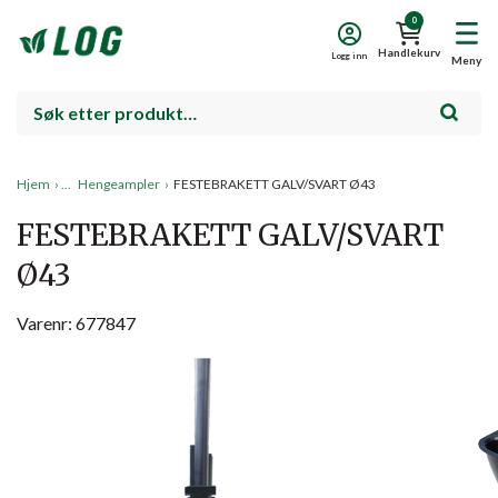
0
Handlekurv
Logg inn
Meny
Hjem
›
Hengeampler
›
FESTEBRAKETT GALV/SVART Ø43
FESTEBRAKETT GALV/SVART
Ø43
Varenr: 677847