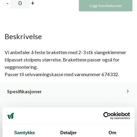
Legg i handlekurven
Beskrivelse
Vi anbefaler å feste braketten med 2-3 stk slangeklemmer
tilpasset stolpens størrelse. Brakettene passer også for
veggmontering.
Passer til selvvanningskasse med varenummer 674332.
Spesifikasjoner
Relaterte produkter
Samtykke
Detaljer
Om
Kunder så også på