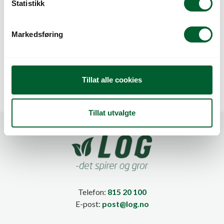
k
Statistikk
e
v
Markedsføring
a
HOSTA ZEBRA
LOG STOLPEAMPEL
l
STRIPES
Ø54CM
g
Tillat alle cookies
Tillat utvalgte
Telefon:
815 20 100
E-post:
post@log.no