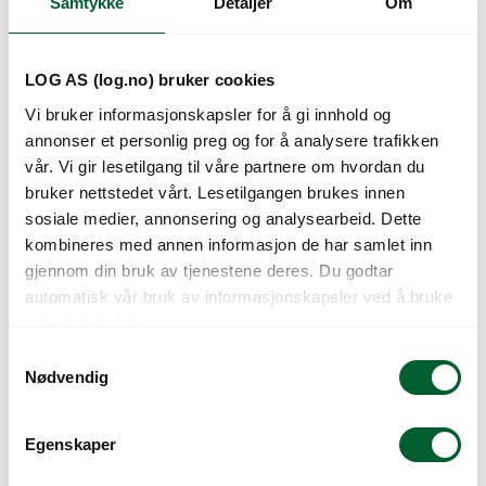
Samtykke
Detaljer
Om
Kunder så også på
LOG AS (log.no) bruker cookies
Vi bruker informasjonskapsler for å gi innhold og
annonser et personlig preg og for å analysere trafikken
vår. Vi gir lesetilgang til våre partnere om hvordan du
bruker nettstedet vårt. Lesetilgangen brukes innen
sosiale medier, annonsering og analysearbeid. Dette
kombineres med annen informasjon de har samlet inn
gjennom din bruk av tjenestene deres. Du godtar
automatisk vår bruk av informasjonskapsler ved å bruke
FIBERTEX PPR 433
FIBERTEX PPR 433
nettstedet vårt.
0,12 X 100 M
0,24 X 100 M
S
Nødvendig
a
m
t
Egenskaper
y
k