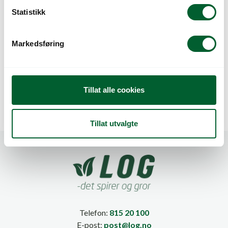
k
Statistikk
e
v
Markedsføring
a
l
FIBERTEX PPR 433
FIBERTEX PPR 433
1,00 X 100 M
1,10 X 100 M
g
Tillat alle cookies
Tillat utvalgte
Telefon:
815 20 100
E-post:
post@log.no