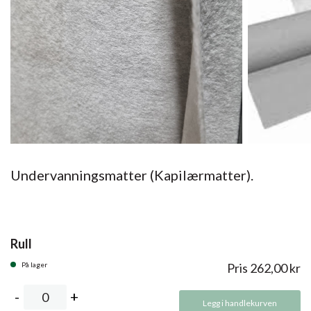
Undervanningsmatter (Kapilærmatter).
Rull
På lager
Pris
262,00
kr
Legg i handlekurven