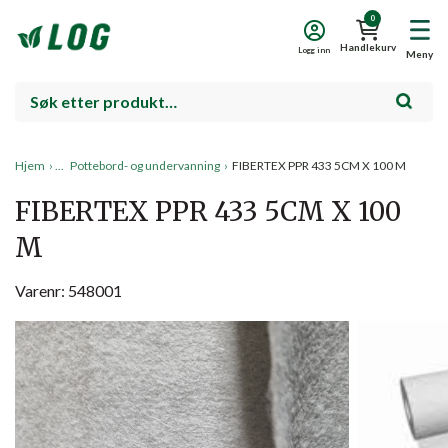
0
Handlekurv
Logg inn
Meny
Hjem
›
Pottebord- og undervanning
›
FIBERTEX PPR 433 5CM X 100 M
FIBERTEX PPR 433 5CM X 100
M
Varenr: 548001