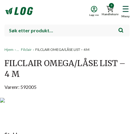
0
Handlekurv
Logg inn
Meny
Hjem
›
Filclair
›
FILCLAIR OMEGA/LÅSE LIST – 4 M
FILCLAIR OMEGA/LÅSE LIST –
4 M
Varenr: 592005