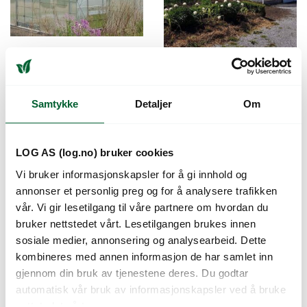
FILCLAIR
FILCLAIR
MULTICLAIR –
NORDICLAIR –
BLOKKHUS
PLASTHUS
Samtykke
Detaljer
Om
LOG AS (log.no) bruker cookies
Vi bruker informasjonskapsler for å gi innhold og
annonser et personlig preg og for å analysere trafikken
vår. Vi gir lesetilgang til våre partnere om hvordan du
bruker nettstedet vårt. Lesetilgangen brukes innen
sosiale medier, annonsering og analysearbeid. Dette
kombineres med annen informasjon de har samlet inn
gjennom din bruk av tjenestene deres. Du godtar
FILCLAIR
FVG EKSTRA
VERTICLAIR –
DØRHENGSLER
automatisk vår bruk av informasjonskapsler ved å bruke
PLASTHUS
nettstedet vårt.