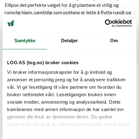
Ellipse det perfekte valget for å gi plantene et stilig og
romslig hjem, samtidig som pottene er lette å flytte rundt og
oppbevare om vinteren.
Spesifikasjoner
Samtykke
Detaljer
Om
Relaterte produkter
LOG AS (log.no) bruker cookies
Vi bruker informasjonskapsler for å gi innhold og
annonser et personlig preg og for å analysere trafikken
Kunder så også på
vår. Vi gir lesetilgang til våre partnere om hvordan du
bruker nettstedet vårt. Lesetilgangen brukes innen
sosiale medier, annonsering og analysearbeid. Dette
kombineres med annen informasjon de har samlet inn
gjennom din bruk av tjenestene deres. Du godtar
automatisk vår bruk av informasjonskapsler ved å bruke
nettstedet vårt.