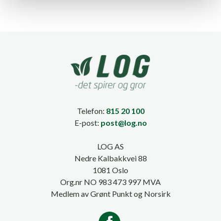
Telefon:
815 20 100
E-post:
post@log.no
LOG AS
Nedre Kalbakkvei 88
1081 Oslo
Org.nr NO 983 473 997 MVA
Medlem av Grønt Punkt og Norsirk