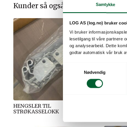
Kunder så også på
Samtykke
LOG AS (log.no) bruker coo
Vi bruker informasjonskapsler
lesetilgang til våre partnere
og analysearbeid. Dette kom
godtar automatisk vår bruk a
S
Nødvendig
a
m
t
y
k
HENGSLER TIL
KARLSTA
k
STRØKASSELOKK
e
v
a