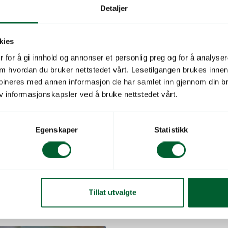
mål: 600 x 240 mm, total
Detaljer
Produkttype
kies
 for å gi innhold og annonser et personlig preg og for å analysere
Salgsenhet
 om hvordan du bruker nettstedet vårt. Lesetilgangen brukes inne
bineres med annen informasjon de har samlet inn gjennom din br
Leverandørs varenu
v informasjonskapsler ved å bruke nettstedet vårt.
Leverandørnavn
Egenskaper
Statistikk
Antall per salgsenhet
D ISHAKKE 803
Tillat utvalgte