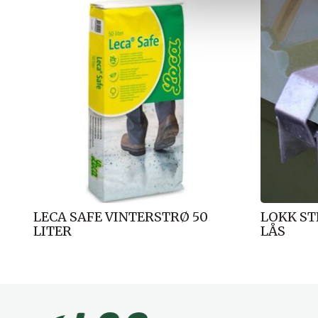
Salg!
l
g
LECA SAFE VINTERSTRØ 50
LOKK ST
LITER
LÅS