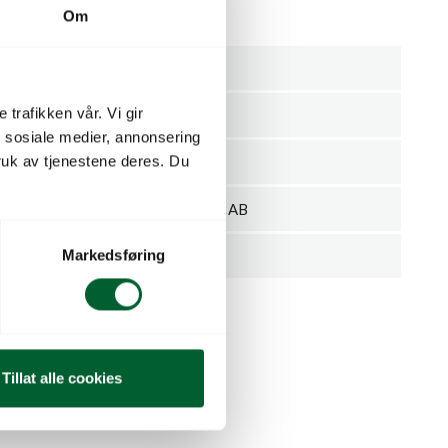
lengde: 1460 mm.
Om
Snøredskap
 trafikken vår. Vi gir
Stykk
n sosiale medier, annonsering
uk av tjenestene deres. Du
mmer
16051
KARLSTAD REDSKAP AB
Markedsføring
1
Tillat alle cookies