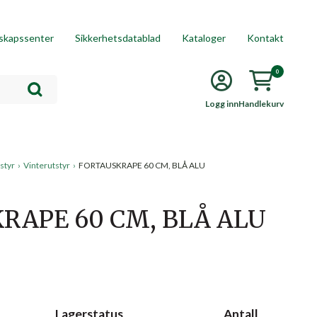
skapssenter
Sikkerhetsdatablad
Kataloger
Kontakt
0
Logg inn
Handlekurv
styr
›
Vinterutstyr
›
FORTAUSKRAPE 60 CM, BLÅ ALU
RAPE 60 CM, BLÅ ALU
Lagerstatus
Antall