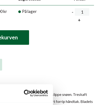
00
kr
På lager
lekurven
 robust skrape med buet lettere slippe snøen. Treskaft
2 mm. herdet aluminium, blålakkert forrip håndtak. Bladets