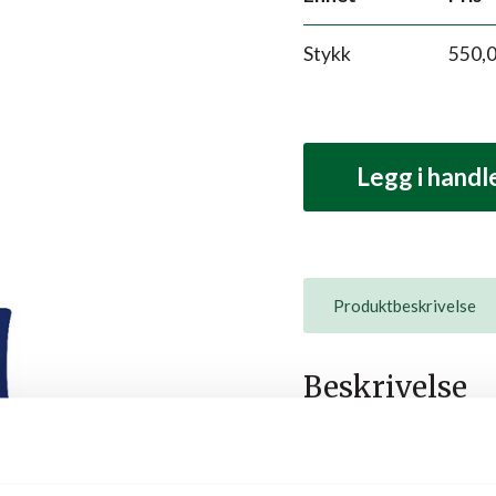
Stykk
550,
Legg i hand
Produktbeskrivelse
Beskrivelse
Karlstad Fortauskrape, en
med et stort Duog blad i 