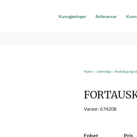
Kunngjøringer
Referanser
Kunn
Hjem
›
Utemiljø
›
Redskap og ut
FORTAUSK
Varenr: 674208
Enhet
Pris