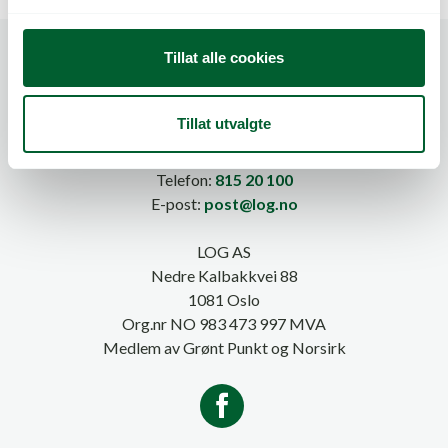
l
g
Tillat alle cookies
Tillat utvalgte
Telefon:
815 20 100
E-post:
post@log.no
LOG AS
Nedre Kalbakkvei 88
1081 Oslo
Org.nr NO 983 473 997 MVA
Medlem av Grønt Punkt og Norsirk