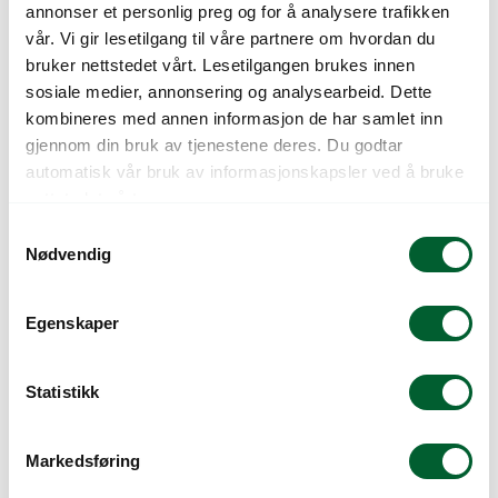
annonser et personlig preg og for å analysere trafikken
FRAGARIA DELIZZ
FRAGARIA
vår. Vi gir lesetilgang til våre partnere om hvordan du
(JORDBÆR)
DELIZZIMO
bruker nettstedet vårt. Lesetilgangen brukes innen
(JORDBÆR)
sosiale medier, annonsering og analysearbeid. Dette
kombineres med annen informasjon de har samlet inn
gjennom din bruk av tjenestene deres. Du godtar
automatisk vår bruk av informasjonskapsler ved å bruke
nettstedet vårt.
S
Nødvendig
a
m
t
Egenskaper
y
k
FRAGARIA ELAN F1
FRAGARIA ROMAN
k
Statistikk
(JORDBÆR)
F1 (JORDBÆR)
e
v
Markedsføring
a