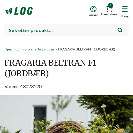
0
Handlekurv
Logg inn
Meny
Hjem
›
Frøformerte jordbær
›
FRAGARIA BELTRAN F1 (JORDBÆR)
FRAGARIA BELTRAN F1
(JORDBÆR)
Varenr: 43023120