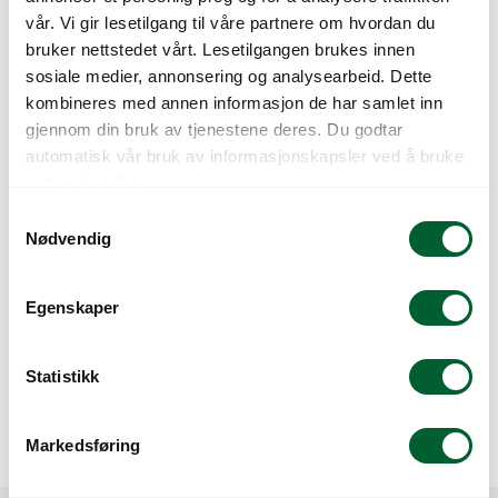
NIKITA
NORA
vår. Vi gir lesetilgang til våre partnere om hvordan du
bruker nettstedet vårt. Lesetilgangen brukes innen
sosiale medier, annonsering og analysearbeid. Dette
kombineres med annen informasjon de har samlet inn
gjennom din bruk av tjenestene deres. Du godtar
automatisk vår bruk av informasjonskapsler ved å bruke
nettstedet vårt.
S
Nødvendig
a
m
t
FUCHSIA BELLA
FUCHSIA BELLA
Egenskaper
y
SACHA
SARAH
k
k
Statistikk
e
v
Markedsføring
a
l