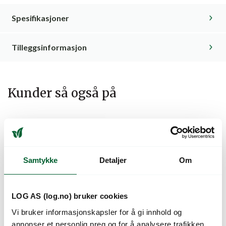
Spesifikasjoner
Tilleggsinformasjon
Kunder så også på
Samtykke
Detaljer
Om
LOG AS (log.no) bruker cookies
Vi bruker informasjonskapsler for å gi innhold og
FUCHSIA BELLA
FUCHSIA BELLA
annonser et personlig preg og for å analysere trafikken