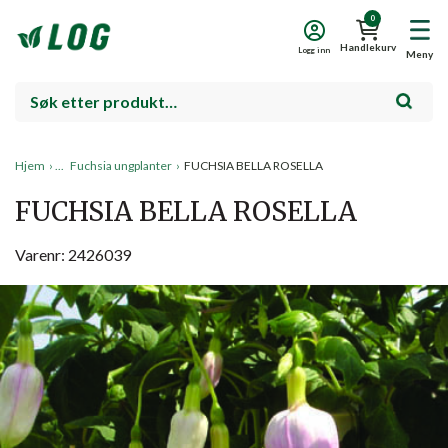
0
Handlekurv
Logg inn
Meny
Hjem
›
Fuchsia ungplanter
›
FUCHSIA BELLA ROSELLA
FUCHSIA BELLA ROSELLA
Varenr: 2426039