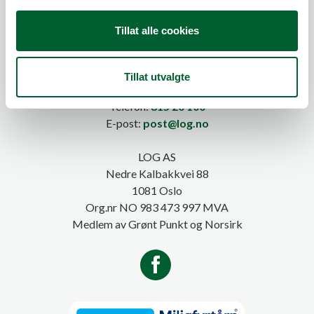
g
Tillat alle cookies
Tillat utvalgte
Telefon:
815 20 100
E-post:
post@log.no
LOG AS
Nedre Kalbakkvei 88
1081 Oslo
Org.nr NO 983 473 997 MVA
Medlem av Grønt Punkt og Norsirk