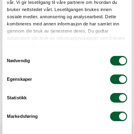
vår. Vi gir lesetilgang til våre partnere om hvordan du
bruker nettstedet vårt. Lesetilgangen brukes innen
sosiale medier, annonsering og analysearbeid. Dette
kombineres med annen informasjon de har samlet inn
gjennom din bruk av tjenestene deres. Du godtar
automatisk vår bruk av informasjonskapsler ved å bruke
nettstedet vårt.
S
Nødvendig
a
m
FUCHSIA EL CAMINO
FUCHSIA ELECTRIC
t
Egenskaper
LIGHT
y
k
k
Statistikk
e
v
Markedsføring
a
l
g