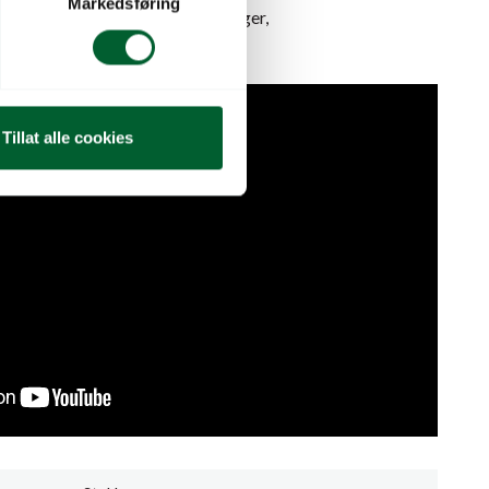
Markedsføring
aler vi Römi skreddersydde løsninger,
Tillat alle cookies