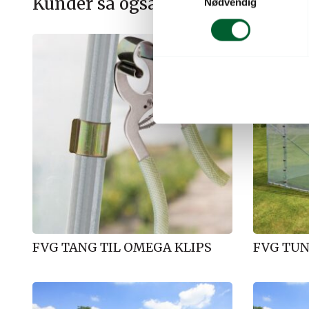
Kunder så også på
Nødvendig
a
m
t
y
k
k
e
v
a
l
g
FVG TANG TIL OMEGA KLIPS
FVG TUN