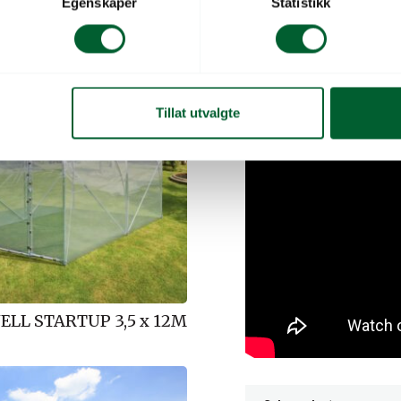
Egenskaper
Statistikk
For større tuneller anbef
ta kontakt for tilbud!
.
Tillat utvalgte
ELL STARTUP 3,5 x 12M