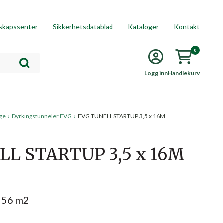
skapssenter
Sikkerhetsdatablad
Kataloger
Kontakt
0
Logg inn
Handlekurv
age
›
Dyrkingstunneler FVG
›
FVG TUNELL STARTUP 3,5 x 16M
LL STARTUP 3,5 x 16M
t 56 m2