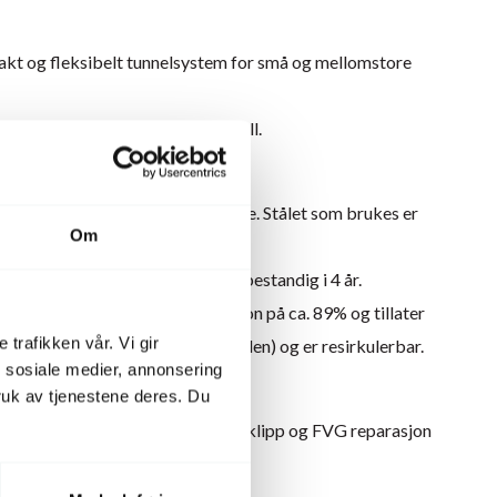
pakt og fleksibelt tunnelsystem for små og mellomstore
tøttestag og er en mer robust tunell.
lm, jordanker etc.
til 56 m2 tunnel få plass i en eske. Stålet som brukes er
Om
mm x 2mm.
nell kvalitet og er garantert UV– bestandig i 4 år.
refast, har en global lystransmisjon på ca. 89% og tillater
 trafikken vår. Vi gir
t. Filmen er laget av PE (polythylen) og er resirkulerbar.
n sosiale medier, annonsering
r en høyde på 2,35m.
uk av tjenestene deres. Du
x 2m, skyggenetting, ventilasjon klipp og FVG reparasjon