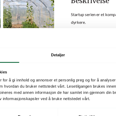
Beskrivelse
Startup serien er et kom
dyrkere.
Startup serien har flere s
Alt i en eske/pall, inkl. fi
Dermed kan et drivhus opp
Detaljer
robust, i tykkelsene 32
Plastfolien er av profesjo
kies
Plastfolien er ekstremt tå
 for å gi innhold og annonser et personlig preg og for å analysere
dermed en sunn planteveks
 om hvordan du bruker nettstedet vårt. Lesetilgangen brukes inne
3,5m x 16m (56 m2) og ha
bineres med annen informasjon de har samlet inn gjennom din br
v informasjonskapsler ved å bruke nettstedet vårt.
Følger med to dører à 1m 
teip.