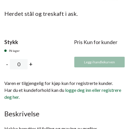
Herdet stål og treskaft i ask.
Stykk
Pris Kun for kunder
På lager
Legg i handlekurven
Varen er tilgjengelig for kjøp kun for registrerte kunder.
Har du et kundeforhold kan du
logge deg inn eller registrere
deg her.
Beskrivelse
Hakke benyttes til fylling og graving av grøfter.