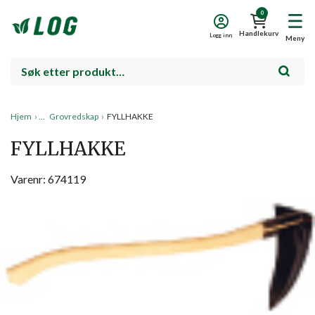
0
Handlekurv
Logg inn
Meny
Hjem
›
Grovredskap
›
FYLLHAKKE
FYLLHAKKE
Varenr: 674119