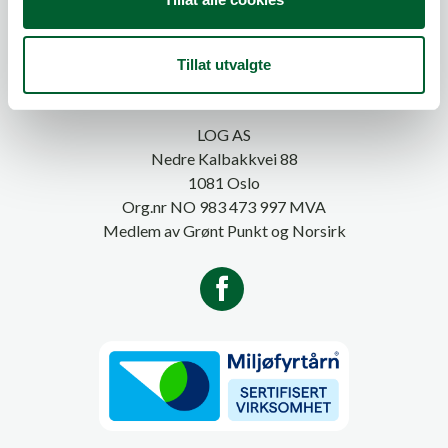
Telefon:
815 20 100
Tillat utvalgte
E-post:
post@log.no
LOG AS
Nedre Kalbakkvei 88
1081 Oslo
Org.nr NO 983 473 997 MVA
Medlem av Grønt Punkt og Norsirk