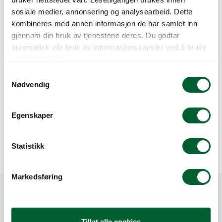
sosiale medier, annonsering og analysearbeid. Dette
kombineres med annen informasjon de har samlet inn
gjennom din bruk av tjenestene deres. Du godtar
automatisk vår bruk av informasjonskapsler ved å bruke
nettstedet vårt.
S
Nødvendig
a
m
t
Egenskaper
GRAVEGREIP 144EY
GRAVESPADE 11 AY
y
k
k
Statistikk
e
v
Markedsføring
a
l
g
Tillat alle cookies