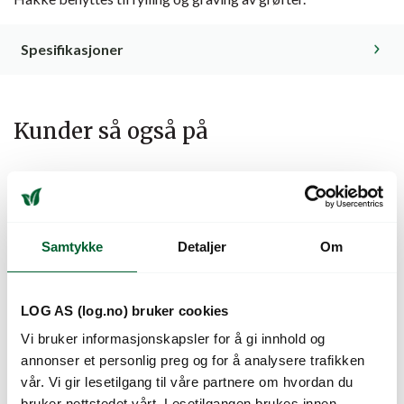
Spesifikasjoner
Kunder så også på
Samtykke
Detaljer
Om
LOG AS (log.no) bruker cookies
Vi bruker informasjonskapsler for å gi innhold og
FELCO 431
FELCO 441
annonser et personlig preg og for å analysere trafikken
PLANTEGAFFEL
PLANTESPADE SMAL
vår. Vi gir lesetilgang til våre partnere om hvordan du
bruker nettstedet vårt. Lesetilgangen brukes innen