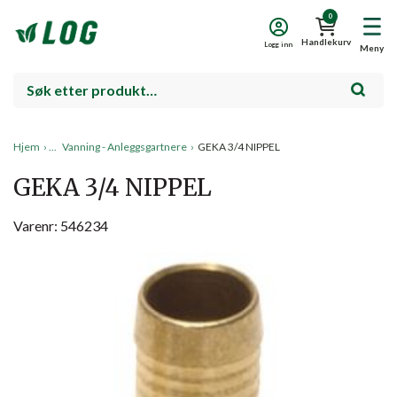
0
Handlekurv
Logg inn
Meny
Hjem
›
Vanning - Anleggsgartnere
›
GEKA 3/4 NIPPEL
GEKA 3/4 NIPPEL
Varenr: 546234