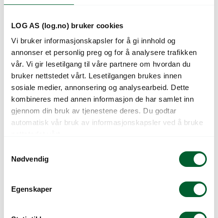
LOG AS (log.no) bruker cookies
Vi bruker informasjonskapsler for å gi innhold og
annonser et personlig preg og for å analysere trafikken
vår. Vi gir lesetilgang til våre partnere om hvordan du
bruker nettstedet vårt. Lesetilgangen brukes innen
sosiale medier, annonsering og analysearbeid. Dette
kombineres med annen informasjon de har samlet inn
gjennom din bruk av tjenestene deres. Du godtar
GEKA 1/2 NIPPEL
GEKA 3/4 INV
automatisk vår bruk av informasjonskapsler ved å bruke
GJENGER
nettstedet vårt.
S
Nødvendig
a
m
t
Egenskaper
y
k