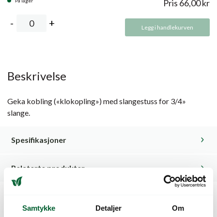
På lager
Pris
66,00
kr
Legg i handlekurven
Beskrivelse
Geka kobling («klokopling») med slangestuss for 3/4»
slange.
Spesifikasjoner
Relaterte produkter
Samtykke
Detaljer
Om
Kunder så også på