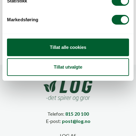
k
Statistikk
e
v
Markedsføring
a
GEKA 3/4″-19MM
GEKA BRUSEHODE
l
MED UTV GJENGER
Ø50MM HULL 1MM
g
Tillat alle cookies
Tillat utvalgte
Telefon:
815 20 100
E-post:
post@log.no
LOG AS