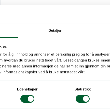
Med GEKA® Plus Y-branch 
Vanntilførselen fra én sla
Kompatibel med alle vanl
Detaljer
Forchromet messing
Ekstremt holdbar
kies
Materiale: Messing CW
 for å gi innhold og annonser et personlig preg og for å analysere
Tetning: Som standard me
 om hvordan du bruker nettstedet vårt. Lesetilgangen brukes inne
bineres med annen informasjon de har samlet inn gjennom din br
Temperaturområde: Omtre
v informasjonskapsler ved å bruke nettstedet vårt.
Tilkobling: GEKA® plus h
Serie
Egenskaper
Statistikk
Bruk