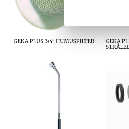
k
k
e
v
a
l
GEKA PLUS 3/4″ HUMUSFILTER
GEKA PL
g
STRÅLE