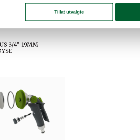
Salgsenhet
Tillat utvalgte
Leverandørs varenu
US 3/4″-19MM
DYSE