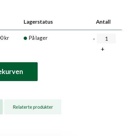
Lagerstatus
Antall
00
kr
På lager
lekurven
Relaterte produkter