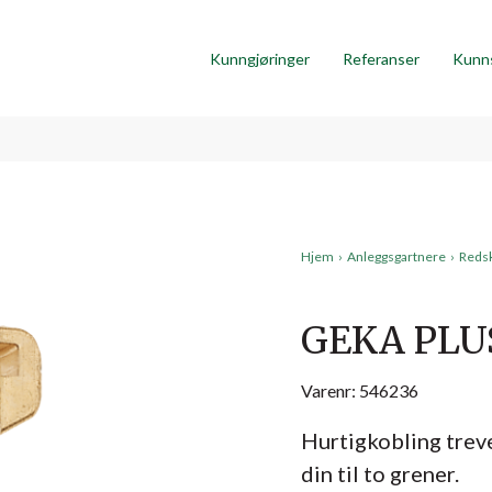
Kunngjøringer
Referanser
Kunn
Hjem
›
Anleggsgartnere
›
Reds
GEKA PLU
Varenr: 546236
Hurtigkobling trevei
din til to grener.