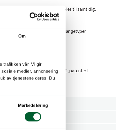
Connector kan tre slanger kobles til samtidig.
nge kan raskt og enkelt deles.
ige tilkoblingssystemer og 3/4¨ slangetyper
Om
617N
 trafikken vår. Vi gir
d GEKA plus formet tetning 300C, patentert
n sosiale medier, annonsering
uk av tjenestene deres. Du
nt -10 °C til +90 °C
urtigkoblinger, fastmontert
Geka
Markedsføring
Koblinger