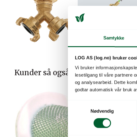
Samtykke
LOG AS (log.no) bruker coo
Vi bruker informasjonskapsler
Kunder så også på
lesetilgang til våre partnere
og analysearbeid. Dette kom
godtar automatisk vår bruk a
S
Nødvendig
a
m
t
y