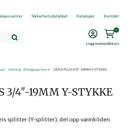
skapssenter
Sikkerhetsdatablad
Kataloger
Kontakt
0
Logg inn
Handlekurv
kap
›
Vanning - Anleggsgartnere
›
GEKA PLUS 3/4″-19MM Y-STYKKE
S 3/4″-19MM Y-STYKKE
s splitter (Y-splitter), del opp vannkilden