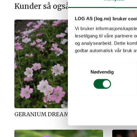
Kunder så også på
LOG AS (log.no) bruker coo
Vi bruker informasjonskapsler
lesetilgang til våre partnere
og analysearbeid. Dette kom
godtar automatisk vår bruk a
S
Nødvendig
a
m
t
y
k
k
GERANIUM DREAMLAND
GERANI
e
v
a