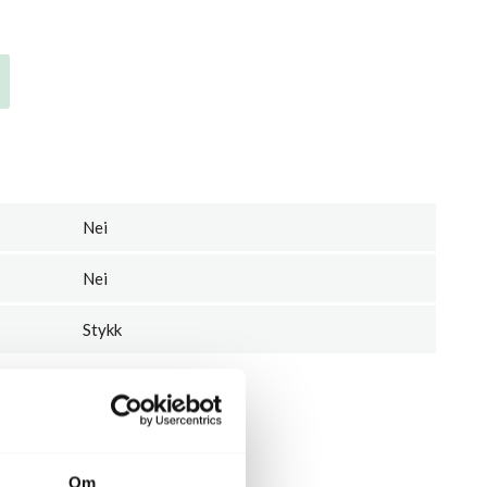
Nei
Nei
Stykk
Om