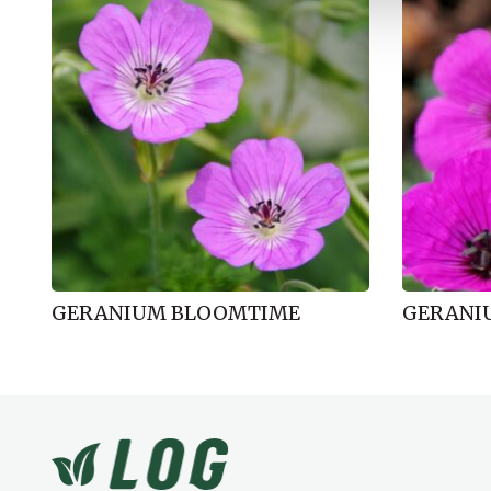
l
g
GERANIUM BLOOMTIME
GERANI