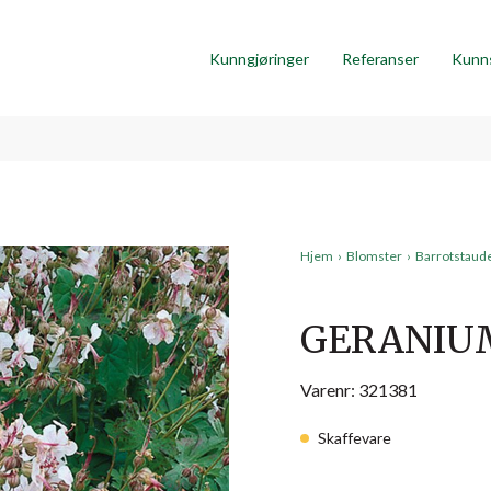
Kunngjøringer
Referanser
Kunn
Hjem
›
Blomster
›
Barrotstaud
GERANIU
Varenr: 321381
Skaffevare