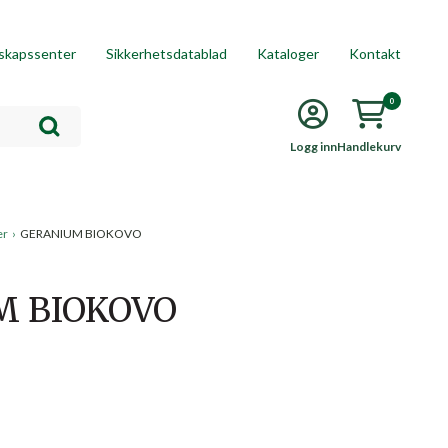
skapssenter
Sikkerhetsdatablad
Kataloger
Kontakt
0
Logg inn
Handlekurv
er
›
GERANIUM BIOKOVO
M BIOKOVO