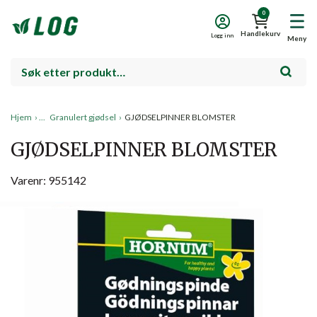
0
Handlekurv
Logg inn
Meny
Hjem
›
Granulert gjødsel
›
GJØDSELPINNER BLOMSTER
GJØDSELPINNER BLOMSTER
Varenr: 955142