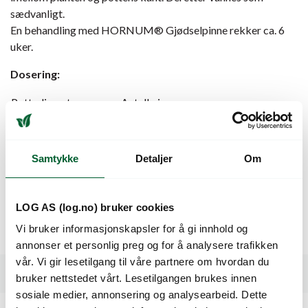
sædvanligt.
En behandling med HORNUM® Gjødselpinne rekker ca. 6
uker.
Dosering:
Pottediameter:
Antall pinner:
9 cm
1 stk.
12 cm
2 stk.
15 cm
4 stk.
Samtykke
Detaljer
Om
18 cm
5 stk.
Oppbevares tørt og ikke for varmt. Unngå store
temperatursvingninger.
LOG AS (log.no) bruker cookies
Vi bruker informasjonskapsler for å gi innhold og
Innhold:
30 stk. gjødselpinner
annonser et personlig preg og for å analysere trafikken
vår. Vi gir lesetilgang til våre partnere om hvordan du
Spesifikasjoner
bruker nettstedet vårt. Lesetilgangen brukes innen
sosiale medier, annonsering og analysearbeid. Dette