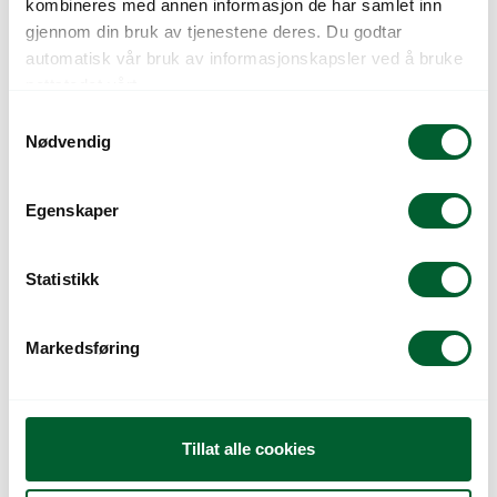
kombineres med annen informasjon de har samlet inn
gjennom din bruk av tjenestene deres. Du godtar
Kunder så også på
automatisk vår bruk av informasjonskapsler ved å bruke
nettstedet vårt.
S
Nødvendig
a
m
t
Egenskaper
y
k
k
Statistikk
e
FLOKS, SOMMER-,
GJØDSEL NPK 12-4-
v
Markedsføring
CREAME
18 10KG (96)
a
l
g
Tillat alle cookies