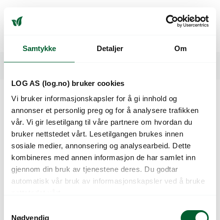
BLANDING:70% Rødsvingel (2-3 sorter) 25% Engrapp 5%
Engkvein.
Anbefalt såmengde: 1,0- 1,5 kg/ 100 m2
Samtykke
Detaljer
Om
Spesifikasjoner
LOG AS (log.no) bruker cookies
Vi bruker informasjonskapsler for å gi innhold og
Kunder så også på
annonser et personlig preg og for å analysere trafikken
vår. Vi gir lesetilgang til våre partnere om hvordan du
bruker nettstedet vårt. Lesetilgangen brukes innen
sosiale medier, annonsering og analysearbeid. Dette
kombineres med annen informasjon de har samlet inn
gjennom din bruk av tjenestene deres. Du godtar
automatisk vår bruk av informasjonskapsler ved å bruke
nettstedet vårt.
S
Nødvendig
a