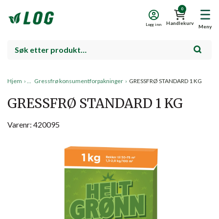
0
Handlekurv
Logg inn
Meny
Hjem
›
Gressfrø konsumentforpakninger
›
GRESSFRØ STANDARD 1 KG
GRESSFRØ STANDARD 1 KG
Varenr: 420095