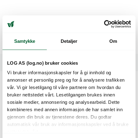
Beskrivelse
Hovedsort til Halloween. 4-6 kg. God oransje farge. Populær
Samtykke
Detaljer
Om
Halloweensort som er avlingssikker.
Spesifikasjoner
LOG AS (log.no) bruker cookies
Vi bruker informasjonskapsler for å gi innhold og
annonser et personlig preg og for å analysere trafikken
vår. Vi gir lesetilgang til våre partnere om hvordan du
Kunder så også på
bruker nettstedet vårt. Lesetilgangen brukes innen
sosiale medier, annonsering og analysearbeid. Dette
kombineres med annen informasjon de har samlet inn
gjennom din bruk av tjenestene deres. Du godtar
automatisk vår bruk av informasjonskapsler ved å bruke
nettstedet vårt.