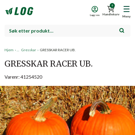
0
Handlekurv
Logg inn
Meny
Hjem
›
Gresskar
›
GRESSKAR RACER UB.
GRESSKAR RACER UB.
Varenr: 41254520