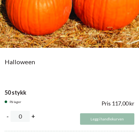
Halloween
50 stykk
På lager
Pris
117,00
kr
Legg i handlekurven