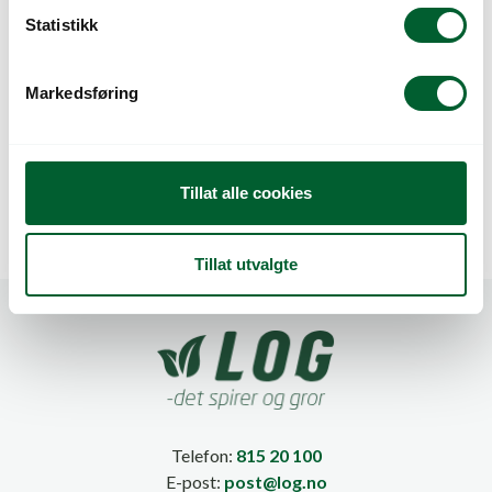
k
Statistikk
e
v
Markedsføring
a
HORNUM
HORNUM
l
PLANTENÆRING 1
PLANTENÆRING
LTR (12)
750ML
g
Tillat alle cookies
Tillat utvalgte
Telefon:
815 20 100
E-post:
post@log.no