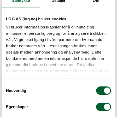
Samtykke
Detaljer
Om
LOG AS (log.no) bruker cookies
Vi bruker informasjonskapsler for å gi innhold og
annonser et personlig preg og for å analysere trafikken
vår. Vi gir lesetilgang til våre partnere om hvordan du
bruker nettstedet vårt. Lesetilgangen brukes innen
sosiale medier, annonsering og analysearbeid. Dette
kombineres med annen informasjon de har samlet inn
GROGREEN
GROGREEN
gjennom din bruk av tjenestene deres. Du godtar
RHODODENDRON
RHODODENDRON
automatisk vår bruk av informasjonskapsler ved å bruke
750ML
DISPLAY
nettstedet vårt.
S
Nødvendig
a
m
t
Egenskaper
y
k