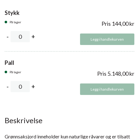
Stykk
På lager
Pris
144,00
kr
Legg i handlekurven
Pall
På lager
Pris
5.148,00
kr
Legg i handlekurven
Beskrivelse
Grønnsaksjord inneholder kun naturlige råvarer og er tilsatt