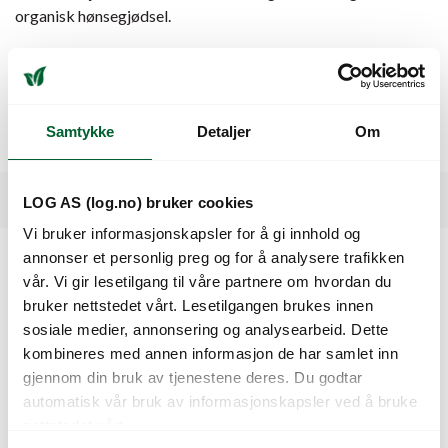
organisk hønsegjødsel.
Tjerbo Grønnsaksjord er velegnet til nyplanting eller som
jordforbedring, både i drivhus, pallekarmer, potter, bed eller
til dyrking på større frilandsområder.
Samtykke
Detaljer
Om
48 stk per pall
Spesifikasjoner
LOG AS (log.no) bruker cookies
Vi bruker informasjonskapsler for å gi innhold og
annonser et personlig preg og for å analysere trafikken
vår. Vi gir lesetilgang til våre partnere om hvordan du
Kunder så også på
bruker nettstedet vårt. Lesetilgangen brukes innen
sosiale medier, annonsering og analysearbeid. Dette
kombineres med annen informasjon de har samlet inn
gjennom din bruk av tjenestene deres. Du godtar
automatisk vår bruk av informasjonskapsler ved å bruke
nettstedet vårt.