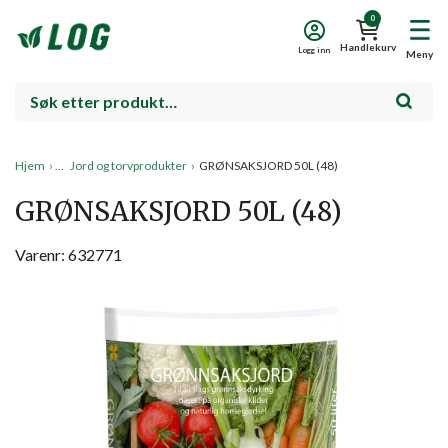
0
Handlekurv
Logg inn
Meny
Hjem
›
Jord og torvprodukter
›
GRØNSAKSJORD 50L (48)
GRØNSAKSJORD 50L (48)
Varenr: 632771