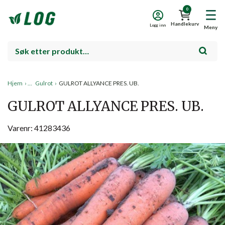
0
Handlekurv
Logg inn
Meny
Hjem
›
Gulrot
›
GULROT ALLYANCE PRES. UB.
GULROT ALLYANCE PRES. UB.
Varenr: 41283436
Salg!