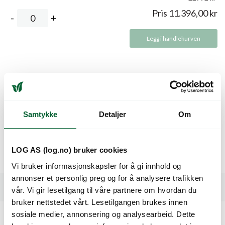
Pris
11.396,00
kr
Legg i handlekurven
Beskrivelse
Sen sort. Gir lange, slanke og pene røtter. Modner ca som
Samtykke
Detaljer
Om
Romance. Sterk mot brekkasje og stokk. Ingen grønntopp.
Til lagring. HR: Ad, Cc, gropflekk og IR Xanthomonas.
LOG AS (log.no) bruker cookies
God holdbarhet i felt.
Vi bruker informasjonskapsler for å gi innhold og
annonser et personlig preg og for å analysere trafikken
Spesifikasjoner
vår. Vi gir lesetilgang til våre partnere om hvordan du
bruker nettstedet vårt. Lesetilgangen brukes innen
sosiale medier, annonsering og analysearbeid. Dette